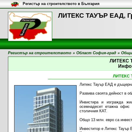
Регистър на строителството в България
ЛИТЕКС ТАУЪР ЕАД, Г
Регистър на строителството
»
Област София-град
»
Общи
ЛИТЕКС 
Инфо
ЛИТЕКС 
Литекс Тауър ЕАД е дъщерн
Развива своята дейност в об
Инвистира и изгражда жи
осемнадесет етажна офис 
столичния КАТ.
Общо 13 млн. евро са инвест
Инвеститор е Литекс Тауър Е