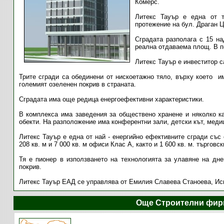
Комерс.
Литекс Тауър е една от т
протежение на бул. Драган Ц
Сградата разполага с 15 на
реална отдаваема площ. В п
Литекс Тауър е инвеститор с
Трите сгради са обединени от нискоетажно тяло, върху което им
големият озеленен покрив в страната.
Сградата има още редица енергоефективни характеристики.
В комплекса има заведения за обществено хранене и няколко ка
обекти. На разположение има конферентни зали, детски кът, медиц
Литекс Тауър е една от най - енергийно ефективните сгради със
208 кв. м и 7 000 кв. м офиси Клас А, както и 1 600 кв. м. търговс
Тя е пионер в използването на технологията за улавяне на дне
покрив.
Литекс Тауър ЕАД се управлява от Емилия Славева Станоева, Иск
Още Строителни фир