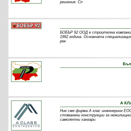
решения. Сп
БОБЪР 92 ООД е строителна компания
1992 година. Основната специализац
рек
Бъл
А КЛ
Ние сме фирма А клас инженеринг ЕОО
стоманени конструкции за нежилищния
самолетни хангари