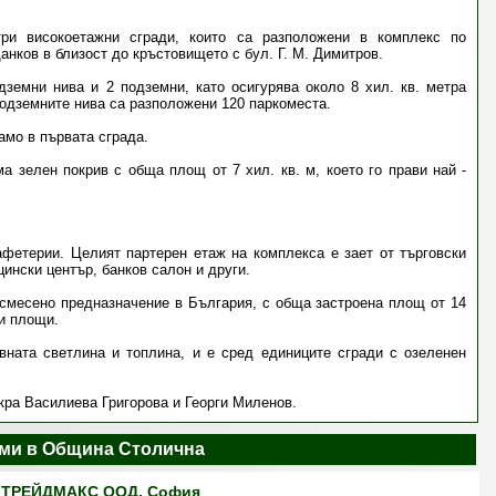
ри високоетажни сгради, които са разположени в комплекс по
анков в близост до кръстовището с бул. Г. М. Димитров.
дземни нива и 2 подземни, като осигурява около 8 хил. кв. метра
одземните нива са разположени 120 паркоместа.
амо в първата сграда.
а зелен покрив с обща площ от 7 хил. кв. м, което го прави най -
фетерии. Целият партерен етаж на комплекса е зает от търговски
ински център, банков салон и други.
 смесено предназначение в България, с обща застроена площ от 14
ки площи.
вната светлина и топлина, и е сред единиците сгради с озеленен
ра Василиева Григорова и Георги Миленов.
ми в Община Столична
ТРЕЙДМАКС ООД, София