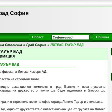
рад София
Област
Община
на Столична
»
Град София
»
ЛИТЕКС ТАУЪР ЕАД
ТАУЪР ЕАД
рмация
ТАУЪР ЕАД
а фирма на Литекс Комерс АД.
ластта на строителството.
лищно ваканционен комплекс в град Банско и нова луксозна
сграда на дружеството, която ще бъде издигната в близост до
ирани в строителството на офис сграда Литекс Тауър в столицата.
АД, едно от дружествата с инвестиционна цел от групата на Литекс