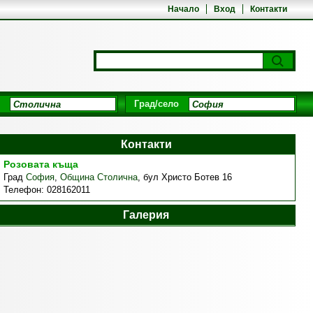
Начало
Вход
Контакти
Град/село
Контакти
Pозовата къща
Град
София
,
Община Столична
,
бул Христо Ботев 16
Телефон:
028162011
Галерия