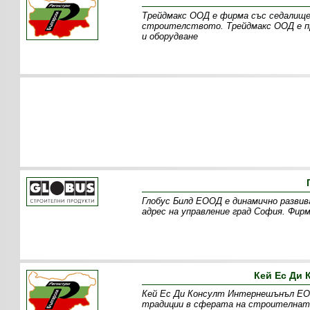
Трейдмакс ООД е фирма със седалище
строителството. Трейдмакс ООД е пр
и оборудване
Глобус Билд ЕООД е динамично развив
адрес на управление град София. Фир
Кей Ес Ди
Кей Ес Ди Консулт Интернешънъл ЕОО
традиции в сферата на строителната