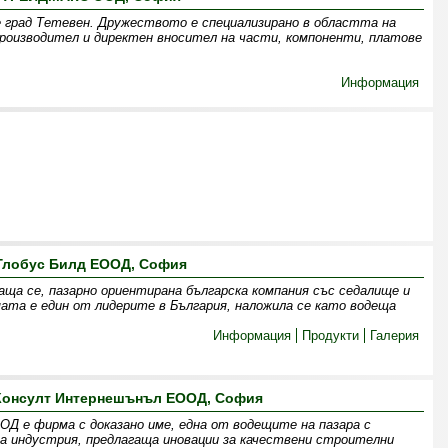
 град Тетевен. Дружеството е специализирано в областта на
оизводител и директен вносител на части, компоненти, платове
Информация
Глобус Билд ЕООД, София
аща се, пазарно ориентирана българска компания със седалище и
мата е един от лидерите в България, наложила се като водеща
Информация
Продукти
Галерия
 Консулт Интернешънъл ЕООД, София
Д е фирма с доказано име, една от водещите на пазара с
 индустрия, предлагаща иновации за качествени строителни