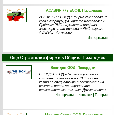
АСАВИЯ 777 ЕООД, Пазарджик
АСАВИЯ 777 ЕООД е фирма със седалище
град Пазардцик, ул. Христо Касабвелев 8.
Предлага PVC и ауминиеви профили,
аксесоари за алуминиева и PVC дограма.
ASAVIAL - Алуминие
Информация
Още Строителни фирми в Община Пазарджик
Весидон ООД, Пазарджик
ВЕСИДОН ООД е българо-британска
компания, основана през 2007 година,
която се специализира в доставката на
резервни части за строителна и
селскостопанска техника. Дружеството н
Информация
Контакти
Галерия
Марица Строй ООД, Пазарджик