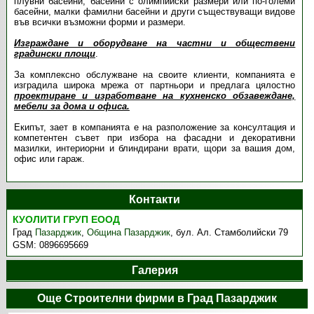
плувни басейни, басейни с олимпийски размери или по-големи
басейни, малки фамилни басейни и други съществуващи видове
във всички възможни форми и размери.
Изграждане и оборудване на частни и обществени
градински площи
.
За комплексно обслужване на своите клиенти, компанията е
изградила широка мрежа от партньори и предлага цялостно
проектиране и изработване на кухненско обзавеждане,
мебели за дома и офиса.
Екипът, зает в компанията е на разположение за консултация и
компетентен съвет при избора на фасадни и декоративни
мазилки, интериорни и блиндирани врати, щори за вашия дом,
офис или гараж.
Контакти
КУОЛИТИ ГРУП ЕООД
Град
Пазарджик
,
Община Пазарджик
,
бул. Ал. Стамболийски 79
GSM:
0896695669
Галерия
Още Строителни фирми в Град Пазарджик