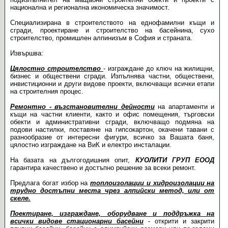
национална и регионална икономическа значимост.
Специализирана в строителството на еднофамилни къщи и
сгради, проектиране и строителство на басейнина, сухо
строителство, промишлен алпинизъм в София и страната.
Извършва:
Цялостно строителство
- изграждане до ключ на жилищни,
бизнес и обществени сгради. Изпълнява частни, обществени,
инвистиционни и други видове проекти, включващи всички етапи
на строителния процес.
Ремонтно - възстановителни дейности
на апартаменти и
къщи на частни клиенти, както и офис помещения, търговски
обекти и административни сгради, включващо подмяна на
подови настилки, поставяне на гипсокартон, окачени тавани с
разнообразие от интересни фигури, всичко за Вашата баня,
цялостно изграждане на ВиК и електро инсталации.
На базата на дългогодишния опит,
КУОЛИТИ ГРУП ЕООД
гарантира качествено и достъпно решение за всеки ремонт.
Предлага богат избор на
топлоизолации и хидроизолации на
трудно достъпни места чрез алпийски метод, или от
скеле.
Поектиране, изграждане, оборудване и поддръжка на
всички видове стационарни басейни
- открити и закрити