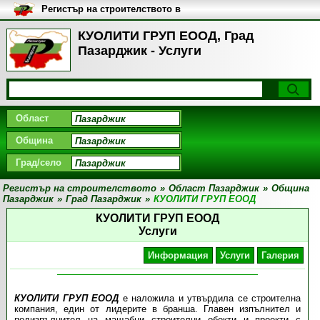
Регистър на строителството в
България
КУОЛИТИ ГРУП ЕООД, Град
Пазарджик - Услуги
Област
Община
Град/село
Регистър на строителството
»
Област Пазарджик
»
Община
Пазарджик
»
Град Пазарджик
»
КУОЛИТИ ГРУП ЕООД
КУОЛИТИ ГРУП ЕООД
Услуги
Информация
Услуги
Галерия
КУОЛИТИ ГРУП ЕООД
е наложила и утвърдила се строителна
компания, един от лидерите в бранша. Главен изпълнител и
подизпълнител на мащабни строителни обекти и проекти с