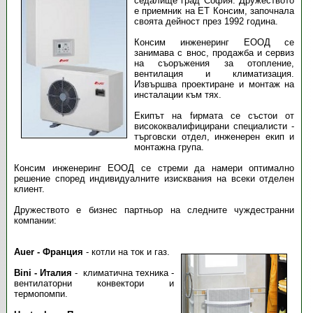
седалище град София. Дружеството
е приемник на ЕТ Консим, започнала
своята дейност през 1992 година.
Консим инженеринг ЕООД се
занимава с внос, продажба и сервиз
на съоръжения за отопление,
вентилация и климатизация.
Извършва проектиране и монтаж на
инсталации към тях.
Екипът на fирмата се състои от
висококвалифицирани специалисти -
търговски отдел, инженерен екип и
монтажна група.
Консим инженеринг ЕООД се стреми да намери оптимално
решение според индивидуалните изисквания на всеки отделен
клиент.
Дружеството е бизнес партньор на следните чуждестранни
компании:
Auer - Франция
- котли на ток и газ.
Bini - Италия
- климатична техника -
вентилаторни конвектори и
термопомпи.