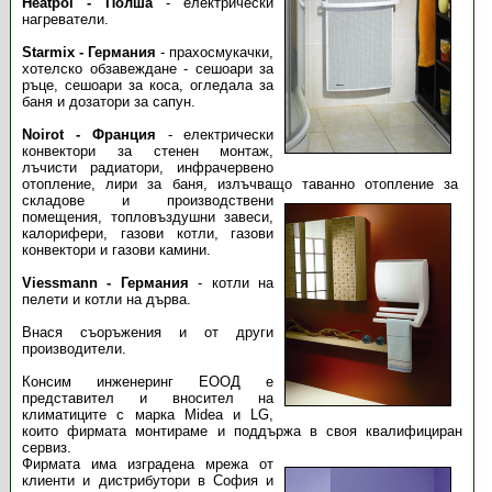
Heatpol - Полша
- електрически
нагреватели.
Starmix - Германия
- прахосмукачки,
хотелско обзавеждане - сешоари за
ръце, сешоари за коса, огледала за
баня и дозатори за сапун.
Noirot - Франция
- електрически
конвектори за стенен монтаж,
лъчисти радиатори, инфрачервено
отопление, лири за баня, излъчващо таванно отопление за
складове и производствени
помещения, топловъздушни завеси,
калорифери, газови котли, газови
конвектори и газови камини.
Viessmann - Германия
- котли на
пелети и котли на дърва.
Внася съоръжения и от други
производители.
Консим инженеринг ЕООД е
представител и вносител на
климатиците с марка Midea и LG,
които фирмата монтираме и поддържа в своя квалифициран
сервиз.
Фирмата има изградена мрежа от
клиенти и дистрибутори в София и