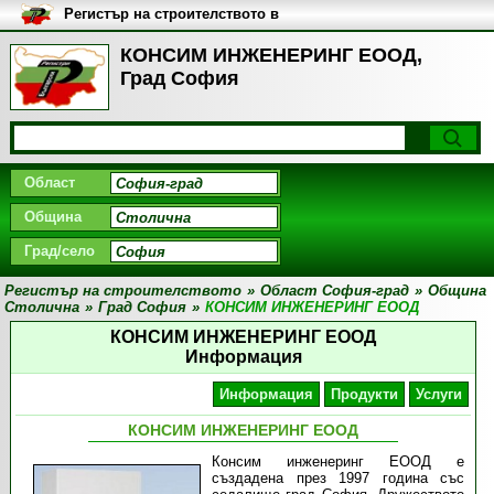
Регистър на строителството в
България
КОНСИМ ИНЖЕНЕРИНГ ЕООД,
Град София
Област
Община
Град/село
Регистър на строителството
»
Област София-град
»
Община
Столична
»
Град София
»
КОНСИМ ИНЖЕНЕРИНГ ЕООД
КОНСИМ ИНЖЕНЕРИНГ ЕООД
Информация
Информация
Продукти
Услуги
КОНСИМ ИНЖЕНЕРИНГ ЕООД
Консим инженеринг ЕООД е
създадена през 1997 година със