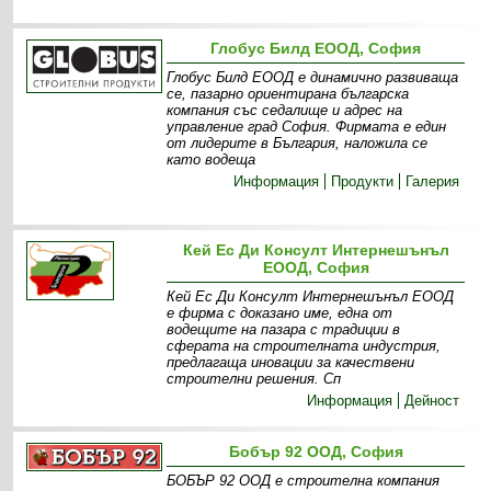
Глобус Билд ЕООД, София
Глобус Билд ЕООД е динамично развиваща
се, пазарно ориентирана българска
компания със седалище и адрес на
управление град София. Фирмата е един
от лидерите в България, наложила се
като водеща
Информация
Продукти
Галерия
Кей Ес Ди Консулт Интернешънъл
ЕООД, София
Кей Ес Ди Консулт Интернешънъл ЕООД
е фирма с доказано име, една от
водещите на пазара с традиции в
сферата на строителната индустрия,
предлагаща иновации за качествени
строителни решения. Сп
Информация
Дейност
Бобър 92 ООД, София
БОБЪР 92 ООД е строителна компания