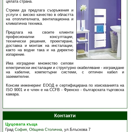
цялата страна.
Стреми да предлага съоръжения и
услуги с високо качество в областта
на отоплителната, вентилационна и
климатична техника.
Предлага на своите клиенти
професионални консултации,
технически решения, проектиране,
доставка и монтаж на инсталации,
както на водни така и на директно
изпарение.
Има изградени множество силови
електрически инсталации и структурно окабеляване - изграждане
на кабелни, компютърни системи, с оптичен кабел и
заземителни.
Консим инженеринг ЕООД е сертифицирана по изискванията на
ISO 9001 и е член е на CCFB - Френско - българската търговска
камара.
Контакти
Цуцовата къща
Град
София
,
Община Столична
,
ул.Блъскова 7