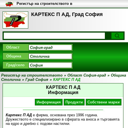
Регистър на строителството в
България
КАРТЕКС П АД, Град София
Област
Община
Град/село
Регистър на строителството
»
Област София-град
»
Община
Столична
»
Град София
»
КАРТЕКС П АД
КАРТЕКС П АД
Информация
Информация
Продукти
Собствени марки
Картекс П АД
е фирма, основана през 1996 година.
Дружеството е специализирано в сферата на вноса и търговията
на едро и дребно с подови настилки.