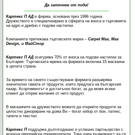
Да започнем от пода!
Картекс П АД
е фирма, основана през 1996 година.
Дружеството е специализирано в сферата на вноса и търговията
на едро и дребно с подови настилки.
Компанията притежава търговските марки –
Carpet Max, Max
Design, и МайСтор
.
Картекс П АД
осигурява 70% от вноса на подови настилки за
България. Търговската мрежа на фирмата включва 15 магазина
в цялата страна.
За времето на своето съществуване фирмата разширява
значително гамата от продукти, които предлага на българския
пазар. Асортиментът е достатъчно богат, за да може всеки
клиент да открие желания от него продукт.
В магазините на дружеството можете да откриете продукти за
цялостно декориране на дома Ви – богат избор от бои, латекс,
тапети и текстил.
Картекс П
поддържа дългогодишно и успешно партньорство с
водещи европейски производители. Това дава възможност да се