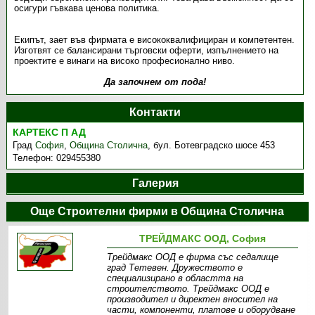
осигури гъвкава ценова политика.
Екипът, зает във фирмата е висококвалифициран и компетентен.
Изготвят се балансирани търговски оферти, изпълнението на
проектите е винаги на високо професионално ниво.
Да започнем от пода!
Контакти
КАРТЕКС П АД
Град
София
,
Община Столична
,
бул. Ботевградско шосе 453
Телефон:
029455380
Галерия
Още Строителни фирми в Община Столична
ТРЕЙДМАКС ООД, София
Трейдмакс ООД е фирма със седалище
град Тетевен. Дружеството е
специализирано в областта на
строителството. Трейдмакс ООД е
производител и директен вносител на
части, компоненти, платове и оборудване