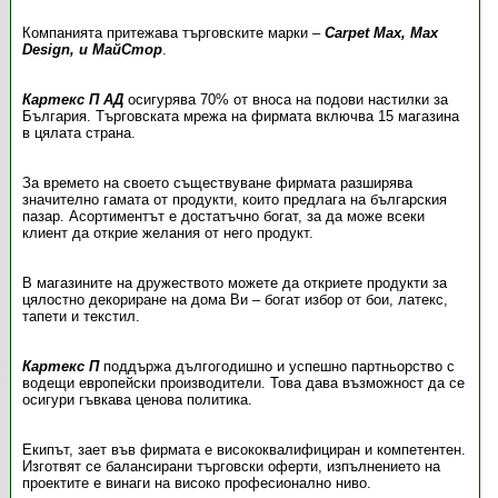
Компанията притежава търговските марки –
Carpet Max, Max
Design, и МайСтор
.
Картекс П АД
осигурява 70% от вноса на подови настилки за
България. Търговската мрежа на фирмата включва 15 магазина
в цялата страна.
За времето на своето съществуване фирмата разширява
значително гамата от продукти, които предлага на българския
пазар. Асортиментът е достатъчно богат, за да може всеки
клиент да открие желания от него продукт.
В магазините на дружеството можете да откриете продукти за
цялостно декориране на дома Ви – богат избор от бои, латекс,
тапети и текстил.
Картекс П
поддържа дългогодишно и успешно партньорство с
водещи европейски производители. Това дава възможност да се
осигури гъвкава ценова политика.
Екипът, зает във фирмата е висококвалифициран и компетентен.
Изготвят се балансирани търговски оферти, изпълнението на
проектите е винаги на високо професионално ниво.