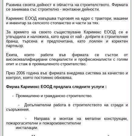
Развива своята дейност в областта на строителството. Фирмата
се занимава със строително - монтажни дейности.
Каримекс ЕООД извършва търговия на едро с трактори, машини
и инвентар за селското стопанство и части за тях.
За времето на своето съществуване Каримекс ЕООД се е
утвърдила и наложила, като една от най - добрите в строителния
бранш, търсена и предпочитана, като лоялен и коректен
партньор.
Екипа, които работи във фирмата се състои от
висококвалифицирани специалисти и професионалисти с голям
опит и стаж в промишленото строителство.
През 2006 година във фирмата внедрява система за качество и
контрол, която постоянно обновява.
Фирма Каримекс ЕООД предлага следните услуги :
- Промишлено и гражданско строителство.
- Допълнителни работа в строителството на сгради и
съоръжения.
- Направа и монтаж на метални конструкции,
пожарогасителни и пожароизвестителни
инсталации.