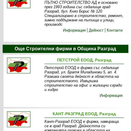
ПЪТНО СТРОИТЕЛСТВО АД е основано
през 1993 година със седалище град
Разград, бул. Княз Борис № 120.
Специализирано в строителство, ремонт,
зимно поддържане на пътища и улици,
производс
Информация
Дейност
Контакти
Още Строителни фирми в Община Разград
ПЕТСТРОЙ ЕООД, Разград
Петстрой ЕООД е фирма със седалище
Разград, ул. Братя Миладинови 5, ап. 4.
Развива своята дейност в областта на
строителството. Извършва
строителство на офис и жилищни сгради
и хидро
Информация
КАНТ-РАЗГРАД ЕООД, Разград
Кант-Разград ЕООД е фирма, намираща
се в град Разград. Дейността си
компанията развива в областта на