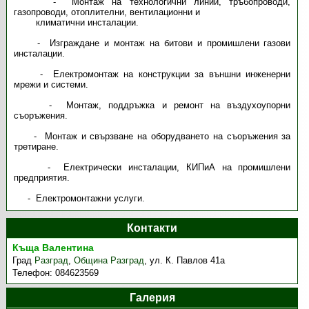
- Монтаж на технологични линии, тръбопроводи,
газопроводи, отоплителни, вентилационни и
климатични инсталации.
- Изграждане и монтаж на битови и промишлени газови
инсталации.
- Електромонтаж на конструкции за външни инженерни
мрежи и системи.
- Монтаж, поддръжка и ремонт на въздухоупорни
съоръжения.
- Монтаж и свързване на оборудването на съоръжения за
третиране.
- Електрически инсталации, КИПиА на промишлени
предприятия.
- Електромонтажни услуги.
Контакти
Къща Валентина
Град
Разград
,
Община Разград
,
ул. К. Павлов 41a
Телефон:
084623569
Галерия