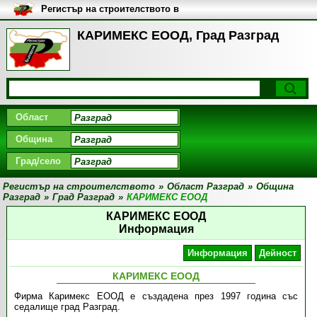
Регистър на строителството в
България
КАРИМЕКС ЕООД, Град Разград
Област
Община
Град/село
Регистър на строителството
»
Област Разград
»
Община
Разград
»
Град Разград
»
КАРИМЕКС ЕООД
КАРИМЕКС ЕООД
Информация
Информация
Дейност
КАРИМЕКС ЕООД
Фирма Каримекс ЕООД е създадена през 1997 година със
седалище град Разград.