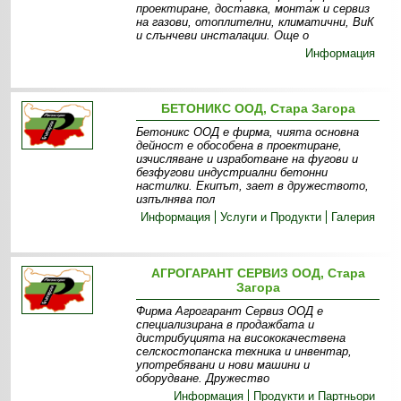
проектиране, доставка, монтаж и сервиз
на газови, отоплителни, климатични, ВиК
и слънчеви инсталации. Още о
Информация
БЕТОНИКС ООД, Стара Загора
Бетоникс ООД е фирма, чията основна
дейност е обособена в проектиране,
изчисляване и изработване на фугови и
безфугови индустриални бетонни
настилки. Екипът, зает в дружеството,
изпълнява пол
Информация
Услуги и Продукти
Галерия
АГРОГАРАНТ СЕРВИЗ ООД, Стара
Загора
Фирма Агрогарант Сервиз ООД е
специализирана в продажбата и
дистрибуцията на висококачествена
селскостопанска техника и инвентар,
употребявани и нови машини и
оборудване. Дружество
Информация
Продукти и Партньори