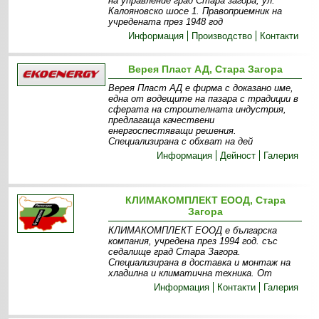
на управление град Стара загора, ул.
Калояновско шосе 1. Правоприемник на
учредената през 1948 год
Информация
Производство
Контакти
Верея Пласт АД, Стара Загора
Верея Пласт АД е фирма с доказано име,
една от водещите на пазара с традиции в
сферата на строителната индустрия,
предлагаща качествени
енергоспестяващи решения.
Специализирана с обхват на дей
Информация
Дейност
Галерия
КЛИМАКОМПЛЕКТ ЕООД, Стара
Загора
КЛИМАКОМПЛЕКТ ЕООД е българска
компания, учредена през 1994 год. със
седалище град Стара Загора.
Специализирана в доставка и монтаж на
хладилна и климатична техника. От
Информация
Контакти
Галерия