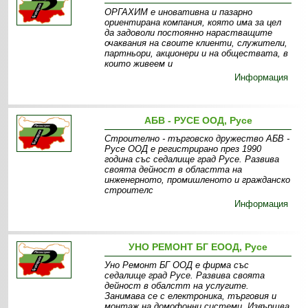
ОРГАХИМ е иновативна и пазарно
ориентирана компания, която има за цел
да задоволи постоянно нарастващите
очаквания на своите клиенти, служители,
партньори, акционери и на обществата, в
които живеем и
Информация
АБВ - РУСЕ ООД, Русе
Строително - търговско дружество АБВ -
Русе ООД е регистрирано през 1990
година със седалище град Русе. Развива
своята дейност в областта на
инженерното, промишленото и гражданско
строителс
Информация
УНО РЕМОНТ БГ ЕООД, Русе
Уно Ремонт БГ ООД е фирма със
седалище град Русе. Развива своята
дейност в обалстт на услугите.
Занимава се с електроника, търговия и
монтаж на домофонни системи. Извършва