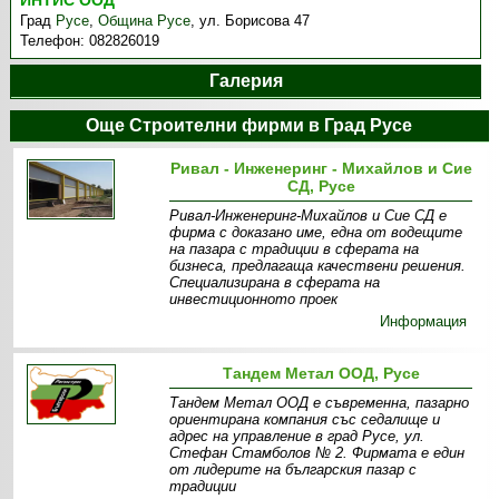
ИНТИС ООД
Град
Русе
,
Община Русе
,
ул. Борисова 47
Телефон:
082826019
Галерия
Още Строителни фирми в Град Русе
Ривал - Инженеринг - Михайлов и Сие
СД, Русе
Ривал-Инженеринг-Михайлов и Сие СД е
фирма с доказано име, една от водещите
на пазара с традиции в сферата на
бизнеса, предлагаща качествени решения.
Специализирана в сферата на
инвестиционното проек
Информация
Тандем Метал ООД, Русе
Тандем Метал ООД е съвременна, пазарно
ориентирана компания със седалище и
адрес на управление в град Русе, ул.
Стефан Стамболов № 2. Фирмата е един
от лидерите на българския пазар с
традиции