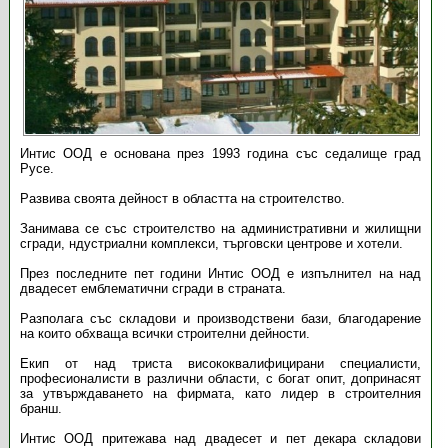
Интис ООД е основана през 1993 година със седалище град
Русе.
Развива своята дейност в областта на строителство.
Занимава се със строителство на административни и жилищни
сгради, ндустриални комплекси, търговски центрове и хотели.
През последните пет години Интис ООД е изпълнител на над
двадесет емблематични сгради в страната.
Разполага със складови и производствени бази, благодарение
на които обхваща всички строителни дейности.
Екип от над триста висококвалифицирани специалисти,
професионалисти в различни области, с богат опит, допринасят
за утвърждаването на фирмата, като лидер в строителния
бранш.
Интис ООД притежава над двадесет и пет декара складови