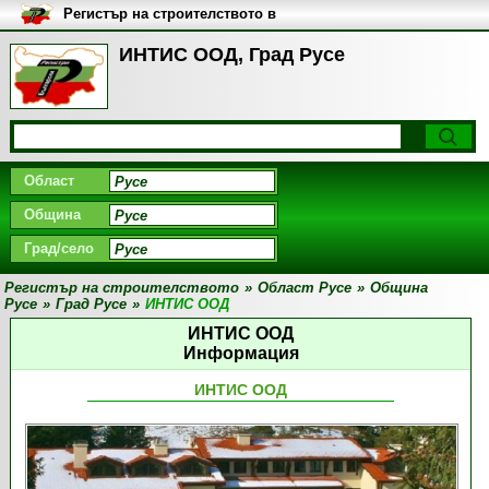
Регистър на строителството в
България
ИНТИС ООД, Град Русе
Област
Община
Град/село
Регистър на строителството
»
Област Русе
»
Община
Русе
»
Град Русе
»
ИНТИС ООД
ИНТИС ООД
Информация
ИНТИС ООД