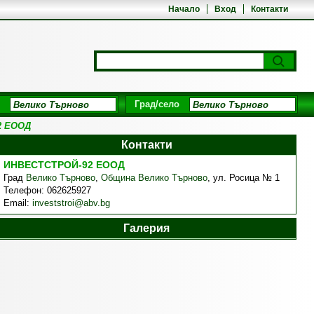
Начало
Вход
Контакти
Град/село
2 ЕООД
Контакти
ИНВЕСТСТРОЙ-92 ЕООД
Град
Велико Търново
,
Община Велико Търново
,
ул. Росица № 1
Телефон:
062625927
Email:
investstroi@abv.bg
Галерия