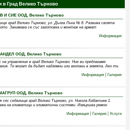
 в Град Велико Търново
В И СИЕ ООД, Велико Търново
е град Велико Търново, ул. Дълга Лъка № 8. Развива своята
то. Занимава се със заготовка и монтаж на армат
Информация
ХАНДЕЛ ООД, Велико Търново
 на управление в град Велико Търново. Ние ви предлагаме
ания. Те могат да бъдат надземни или вкопани в земята. Ако тъ
Информация
Галерия
МАГРУП ООД, Велико Търново
сес седалище град Велико Търново, ул. Никола Кабакчиев 1.
ажа на климатици и климатични системи. Извършва ремон
Информация
Галерия
Услуги