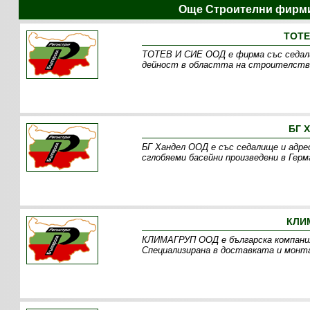
Още Строителни фирми
ТОТЕ
ТОТЕВ И СИЕ ООД е фирма със седалищ
дейност в областта на строителство
БГ 
БГ Хандел ООД е със седалище и адрес
сглобяеми басейни произведени в Герм
КЛИ
КЛИМАГРУП OOД е българска компания 
Специализирана в доставката и монт