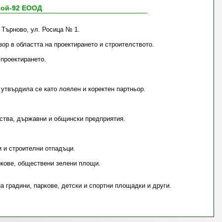
рой-92 ЕООД
 Търново, ул. Росица № 1.
р в областта на проектирането и строителството.
 проектирането.
 утвърдила се като лоялен и коректен партньор.
ества, държавни и общински предприятия.
и и строителни отпадъци.
ркове, обществени зелени площи.
 градини, паркове, детски и спортни площадки и други.