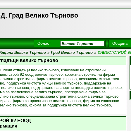
, Град Велико Търново
Област
Община
бщина Велико Търново
»
Град Велико Търново
»
ИНВЕСТСТРОЙ-9
отпадъци велико търново
ишлени отпадъци велико търново
,
извозване на строителни
нвестстрой 92 еоод велико търново
,
коректна строителна фирма
,
лоялна строителна фирма велико търново
,
независим строителен
ово
,
поддръжка чистота улици велико търново
,
поддържане на
 велико търново
,
поддържане на спортни площадки велико търново
,
ма за озеленяване велико търново
,
препоръчана фирма за
елико търново
,
специализирана строителна фирма велико търново
,
ирана фирма за проектиране велико търново
,
фирма за извозване
велико търново
,
фирма за поддръжка чистота велико търново
,
РОЙ-92 ЕООД
рмация