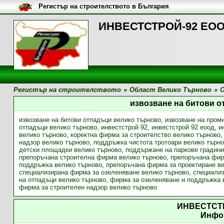
Регистър на строителството в България
ИНВЕСТСТРОЙ-92 ЕООД
Регистър на строителството
»
Област Велико Търново
»
О
извозване на битови 
извозване на битови отпадъци велико търново
,
извозване на пром
отпадъци велико търново
,
инвестстрой 92
,
инвестстрой 92 еоод
,
и
велико търново
,
коректна фирма за строителство велико търново
надзор велико търново
,
поддръжка чистота тротоари велико търн
детски площадки велико търново
,
поддържане на паркове градини
препоръчана строителна фирма велико търново
,
препоръчана фир
поддръжка велико търново
,
препоръчана фирма за проектиране в
специализирана фирма за озеленяване велико търново
,
специализ
на отпадъци велико търново
,
фирма за озеленяване и поддръжка 
фирма за строителен надзор велико търново
ИНВЕСТСТ
Инфо