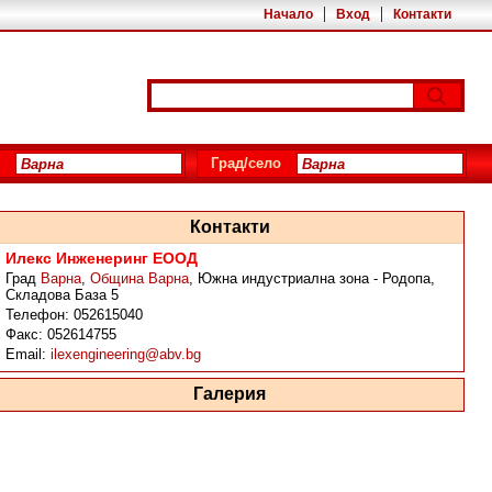
Начало
Вход
Контакти
Град/село
Контакти
Илекс Инженеринг ЕООД
Град
Варна
,
Община Варна
,
Южна индустриална зона - Родопа,
Складова База 5
Телефон:
052615040
Факс:
052614755
Email:
ilexengineering@abv.bg
Галерия