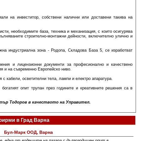
али на инвеститор, собствени налични или доставени такива на
сти, необходимите база, техника и механизация, с които осигурява
зпълняваните строително-монтажни дейности, включително улично и
жна индустриална зона - Родопа, Складова База 5, се изработват
рения и лицензионни документи за професионално и качествено
ия и на съвременно Европейско ниво.
я с кабели, осветителни тела, лампи и електро апаратура.
 богатият опит трупан през годините и креативните решения са в
.
тър Тодоров в качеството на Управител.
фирми в Град Варна
Бул-Марк ООД, Варна
ме, една от водещите на пазара с дългогодишен опит в