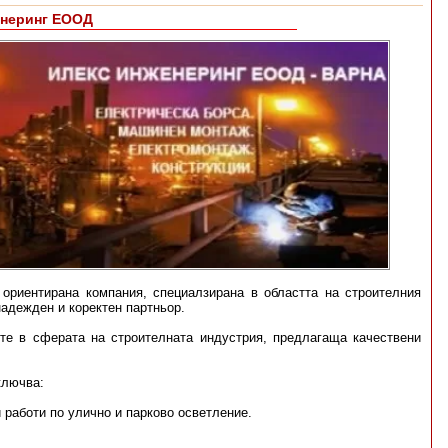
енеринг ЕООД
ориентирана компания, специалзирана в областта на строителния
надежден и коректен партньор.
те в сферата на строителната индустрия, предлагаща качествени
ключва:
 работи по улично и парково осветление.