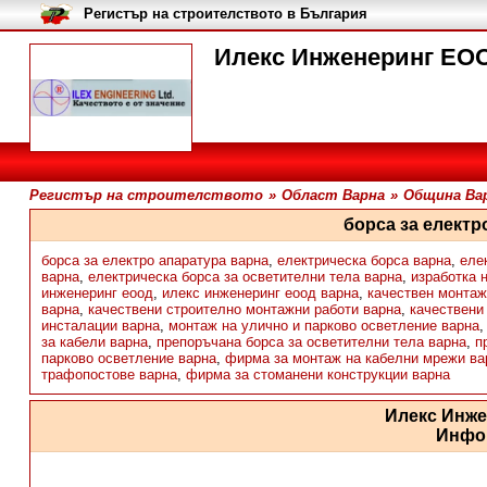
Регистър на строителството в България
Илекс Инженеринг ЕОО
Регистър на строителството
»
Област Варна
»
Община Ва
борса за електр
борса за електро апаратура варна
,
електрическа борса варна
,
еле
варна
,
електрическа борса за осветителни тела варна
,
изработка 
инженеринг еоод
,
илекс инженеринг еоод варна
,
качествен монтаж
варна
,
качествени строително монтажни работи варна
,
качествени
инсталации варна
,
монтаж на улично и парково осветление варна
за кабели варна
,
препоръчана борса за осветителни тела варна
,
п
парково осветление варна
,
фирма за монтаж на кабелни мрежи ва
трафопостове варна
,
фирма за стоманени конструкции варна
Илекс Инж
Инфо