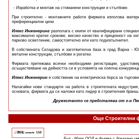
Изработка и монтаж на стоманени конструкции и стълбове.
При строително - монтажните работи фирмата използва матери
преференциални цени.
Илекс Инженеринг
разполага с екипи от квалифицирани специали
максимално кратки срокове, високо качество и прецизност на и
парково осветление, самостоятелно или като подизпълнител.
В собствената Складова и заготвителна база в град Варна - Ю
метални конструкции, стълбове и рогатки.
Фирмата притежава всички необходими регистрации, удостове
осъществяване на дейността си в условията на лоялна конкуренц
Илекс Инженерин
е собственик на електрическа борса за търгови
Налагайки нови стандарти на работа в строителната индустрия,
основата, фирмата да се наложи като лидер в строителния бранш
Дружеството се предствлява от г-н Пе
Още Строителни 
Бул - Марк ООД е фирма с доказано и