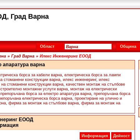
Д, Град Варна
Област
Община
рна
»
Град Варна
»
Илекс Инженеринг ЕООД
о апаратура варна
ктрическа борса за кабели варна
,
електрическа борса за лампи
на стоманени конструкции варна
,
илекс инженеринг
,
илекс
 на стоманени конструкции варна
,
качествен монтаж на стълбове
 строително монтажни услуги варна
,
монтаж на електрически
,
препоръчана борса за електро апаратура варна
,
препоръчана борса
репоръчана електрическа борса варна
,
проектиране на улично и
рна
,
фирма за монтаж на стълбове варна
,
фирма за монтаж на
енеринг ЕООД
рмация
Информация
Дейност