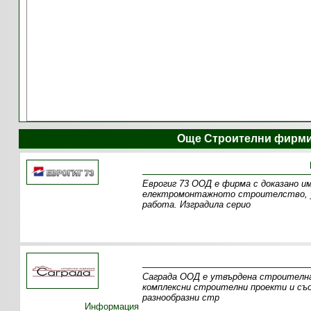
Още Строителни фирми
Еврогиг 73 ООД е фирма с доказано им
електромонтажното строителство, у
работа. Изградила серио
Саграда ООД е утвърдена строителна
комплексни строителни проекти и съ
разнообразни стр
Информация