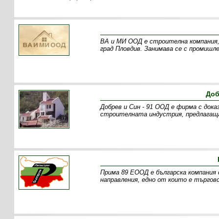
ВА и МИ ООД е строителна компания, 
град Пловдив. Занимава се с промишл
Доб
Добрев и Син - 91 ООД е фирма с дока
строителната индустрия, предлагаща
Прима 89 ЕООД е българска компания 
направления, едно от които е търговс