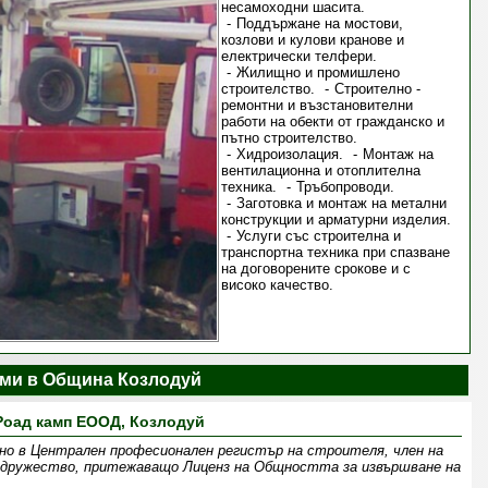
несамоходни шасита.
Поддържане на мостови,
козлови и кулови кранове и
електрически телфери.
Жилищно и промишлено
строителство.
Строително -
ремонтни и възстановителни
работи на обекти от гражданско и
пътно строителство.
Хидроизолация.
Монтаж на
вентилационна и отоплителна
техника.
Тръбопроводи.
Заготовка и монтаж на метални
конструкции и арматурни изделия.
Услуги със строителна и
транспортна техника при спазване
на договорените срокове и с
високо качество.
ми в Община Козлодуй
Роад камп ЕООД, Козлодуй
но в Централен професионален регистър на строителя, член на
 дружество, притежаващо Лиценз на Общността за извършване на