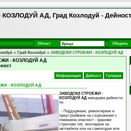
КОЗЛОДУЙ АД, Град Козлодуй - Дейнос
Област
Община
злодуй
»
Град Козлодуй
»
ЗАВОДСКИ СТРОЕЖИ - КОЗЛОДУЙ АД
ЖИ - КОЗЛОДУЙ АД
йност
Информация
Дейност
Галерия
ЖИ - КОЗЛОДУЙ АД
ЗАВОДСКИ СТРОЕЖИ -
КОЗЛОДУЙ АД
извършва дейности
по :
Поддържане, ремонтиране и
преустройване на съоръжения с
повишена опасност - кранове
стрелови тип, монтирани на
автомбили или на самоходни или