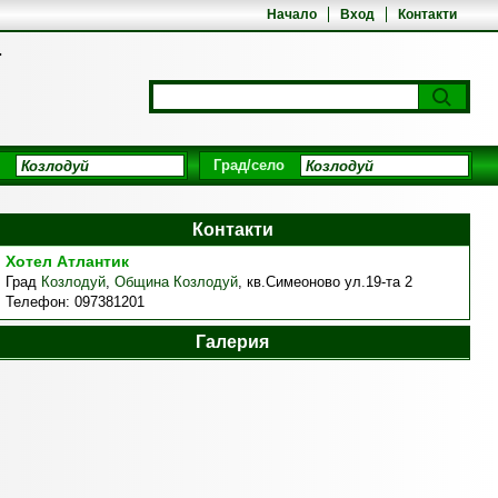
Начало
Вход
Контакти
т
Град/село
Контакти
Хотел Атлантик
Град
Козлодуй
,
Община Козлодуй
,
кв.Симеоново ул.19-та 2
Телефон:
097381201
Галерия