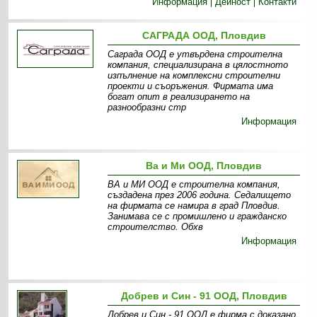
Информация
Дейност
Контакти
САГРАДА ООД, Пловдив
Саграда ООД е утвърдена строителна
компания, специализирана в цялостното
изпълнение на комплексни строителни
проекти и съоръжения. Фирмата има
богат опит в реализирането на
разнообразни стр
Информация
Ва и Ми ООД, Пловдив
ВА и МИ ООД е строителна компания,
създадена през 2006 година. Седалището
на фирмата се намира в град Пловдив.
Занимава се с промишлено и гражданско
строителство. Обхв
Информация
Добрев и Син - 91 ООД, Пловдив
Добрев и Син - 91 ООД е фирма с доказано