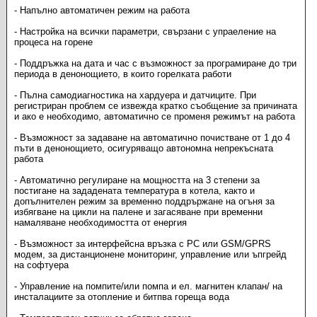
- Напълно автоматичен режим на работа
- Настройка на всички параметри, свързани с упраеление на
процеса на горене
- Поддръжка на дата и час с възможност за програмиране до три
периода в денонощието, в които горелката работи
- Пълна самодиагностика на хардуера и датчиците. При
регистриран проблем се извежда кратко съобщение за причината
и ако е необходимо, автоматично се променя режимът на работа
- Възможност за задаване на автоматично почистване от 1 до 4
пъти в денонощието, осигуряващо автономна непрекъсната
работа
- Автоматично регулиране на мощността на 3 степени за
постигане на зададената температура в котела, както и
допълнителен режим за временно поддрържане на огъня за
избягване на цикли на палене и загасяване при временни
намаляване необходимостта от енергия
- Възможност за интерфейсна връзка с PC или GSM/GPRS
модем, за дистанционене мониторинг, управление или ъпгрейд
на софтуера
- Управление на помпите/или помпа и ел. магнитен клапан/ на
инсталациите за отопление и битпва гореща вода