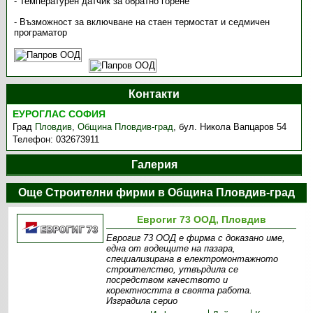
- Температурен датчик за обратно горене
- Възможност за включване на стаен термостат и седмичен
програматор
Контакти
ЕУРОГЛАС СОФИЯ
Град
Пловдив
,
Община Пловдив-град
,
бул. Никола Вапцаров 54
Телефон:
032673911
Галерия
Още Строителни фирми в Община Пловдив-град
Еврогиг 73 ООД, Пловдив
Еврогиг 73 ООД е фирма с доказано име,
една от водещите на пазара,
специализирана в електромонтажното
строителство, утвърдила се
посредством качеството и
коректността в своята работа.
Изградила серио