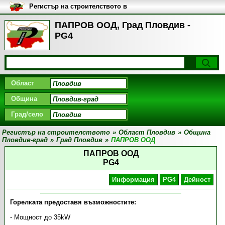
Регистър на строителството в
България
ПАПРОВ ООД, Град Пловдив -
PG4
Област
Община
Град/село
Регистър на строителството
»
Област Пловдив
»
Община
Пловдив-град
»
Град Пловдив
»
ПАПРОВ ООД
ПАПРОВ ООД
PG4
Информация
PG4
Дейност
Горелката предоставя възможностите:
- Мощност до 35kW