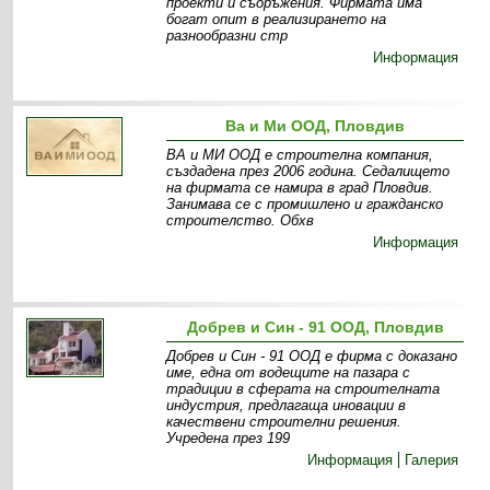
проекти и съоръжения. Фирмата има
богат опит в реализирането на
разнообразни стр
Информация
Ва и Ми ООД, Пловдив
ВА и МИ ООД е строителна компания,
създадена през 2006 година. Седалището
на фирмата се намира в град Пловдив.
Занимава се с промишлено и гражданско
строителство. Обхв
Информация
Добрев и Син - 91 ООД, Пловдив
Добрев и Син - 91 ООД е фирма с доказано
име, една от водещите на пазара с
традиции в сферата на строителната
индустрия, предлагаща иновации в
качествени строителни решения.
Учредена през 199
Информация
Галерия