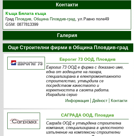
Контакти
Къща Бялата къща
Град
Пловдив
,
Община Пловдив-град
,
ул.Равно поле49
GSM:
0877813399
Галерия
Още Строителни фирми в Община Пловдив-град
Еврогиг 73 ООД, Пловдив
Еврогиг 73 ООД е фирма с доказано име,
една от водещите на пазара,
специализирана в електромонтажното
строителство, утвърдила се
посредством качеството и
коректността в своята работа.
Изградила серио
Информация
Дейност
Контакти
САГРАДА ООД, Пловдив
Саграда ООД е утвърдена строителна
компания, специализирана в цялостното
изпълнение на комплексни строителни