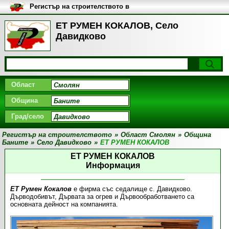
Регистър на строителството в
България
ЕТ РУМЕН КОКАЛОВ, Село
Давидково
Област
Община
Град/село
Регистър на строителството
»
Област Смолян
»
Община
Баните
»
Село Давидково
»
ЕТ РУМЕН КОКАЛОВ
ЕТ РУМЕН КОКАЛОВ
Информация
ЕТ Румен Кокалов
е фирма със седалище с. Давидково.
Дърводобивът, Дървата за огрев и Дървообработването са
основната дейност на компанията.