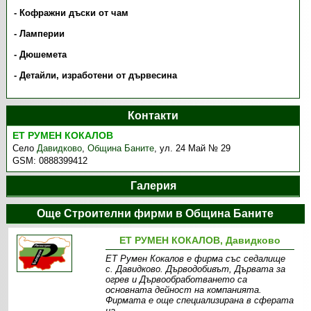
- Кофражни дъски от чам
- Ламперии
- Дюшемета
- Детайли, изработени от дървесина
Контакти
ЕТ РУМЕН КОКАЛОВ
Село
Давидково
,
Община Баните
,
ул. 24 Май № 29
GSM:
0888399412
Галерия
Още Строителни фирми в Община Баните
ЕТ РУМЕН КОКАЛОВ, Давидково
ЕТ Румен Кокалов е фирма със седалище
с. Давидково. Дърводобивът, Дървата за
огрев и Дървообработването са
основната дейност на компанията.
Фирмата е още специализирана в сферата
на