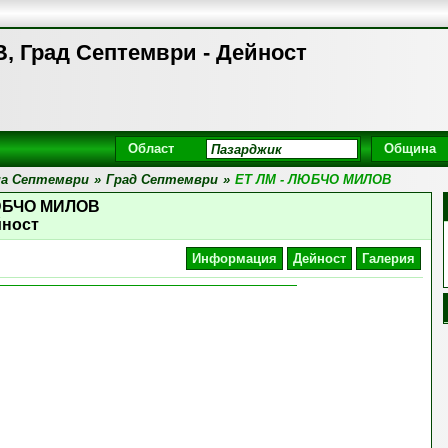
 Град Септември - Дейност
Област
Община
а Септември
»
Град Септември
»
ЕТ ЛМ - ЛЮБЧО МИЛОВ
ЛЮБЧО МИЛОВ
йност
Информация
Дейност
Галерия