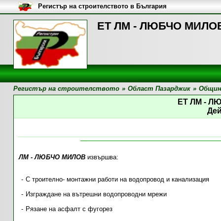
Регистър на строителството в България
ЕТ ЛМ - ЛЮБЧО МИЛОВ,
Регистър на строителството
»
Област Пазарджик
»
Общин
ЕТ ЛМ - 
Де
ЛМ - ЛЮБЧО МИЛОВ
извършва:
С троително- монтажни работи на водопровод и канализация
Изграждане на вътрешни водопроводни мрежи
Рязане на асфалт с фугорез