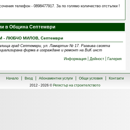
очения телефон - 0898477917. За по голямо количество отстъпки !
и в Община Септември
М - ЛЮБЧО МИЛОВ, Септември
ища град Септември, ул. Ламартин № 17. Развива своята
циализирана фирма в изграждане и ремонт на ВиК инст
Информация
Дейност
Галерия
Начало
Вход
Абонаментни услуги
Общи условия
Контакти
2012 - 2026 ©
Регистър на строителството