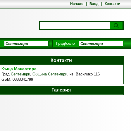
Начало
Вход
Контакти
Град/село
Контакти
Къща Манастира
Град
Септември
,
Община Септември
,
кв. Василико 116
GSM:
0888341799
Галерия