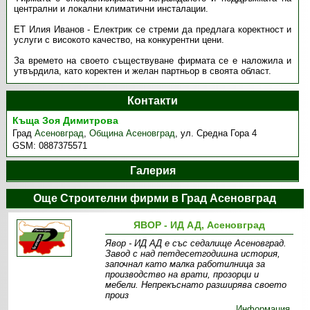
централни и локални климатични инсталации.
ЕТ Илия Иванов - Електрик се стреми да предлага коректност и
услуги с високото качество, на конкурентни цени.
За времето на своето съществуване фирмата се е наложила и
утвърдила, като коректен и желан партньор в своята област.
Контакти
Къща Зоя Димитрова
Град
Асеновград
,
Община Асеновград
,
ул. Средна Гора 4
GSM:
0887375571
Галерия
Още Строителни фирми в Град Асеновград
ЯВОР - ИД АД, Асеновград
Явор - ИД АД е със седалище Асеновград.
Завод с над петдесетгодишна история,
започнал като малка работилница за
производство на врати, прозорци и
мебели. Непрекъснато разширява своето
произ
Информация