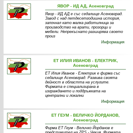
ЯВОР - ИД АД, Асеновград
Явор - ИД АД е със седалище Асеновград.
Завод с над петдесетгодишна история,
започнал като малка работилница за
производство на врати, прозорци и
мебели. Непрекъснато разширява своето
произ
Информация
ЕТ ИЛИЯ ИВАНОВ - ЕЛЕКТРИК,
Асеновград
ЕТ Илия Иванов - Електрик е фирма със
седалище Асеновград. Развива своята
дейност в областта на услугите.
Фирмата е специализирана в
изграждането и поддръжката на
централни и локални
Информация
ЕТ ГЕУМ - ВЕЛИЧКО ЙОРДАНОВ,
Асеновград
Фирма ЕТ Геум - Величко Йорданов е
представител на ZPS - Чехия. Фирмата