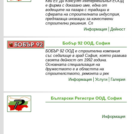
Кей Ес Ди Консулт Интернешънъл ЕООД
е фирма с доказано име, една от
водещите на пазара с традиции в
сферата на строителната индустрия,
предлагаща иновации за качествени
строителни решения. Сп
Информация
Дейност
Бобър 92 ООД, София
БОБЪР 92 ООД е строителна компания
със седалище в град София, която развива
своята дейност от 1992 година.
Основната специализация на
дружеството е в областта на
строителството, ремонта и рек
Информация
Услуги
Галерия
Български Регистри ООД, София
Информация