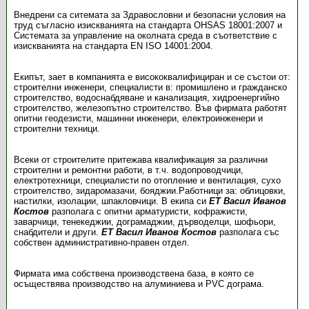
Внедрени са ситемата за Здравословни и безопасни условия на
труд съгласно изискванията на стандарта OHSAS 18001:2007 и
Системата за управление на околната среда в съответствие с
изискванията на стандарта EN ISO 14001:2004.
Екипът, зает в компанията е висококвалифициран и се състои от:
строителни инженери, специалисти в: промишлено и гражданско
строителство, водоснабдяване и канализация, хидроенергийно
строителство, железопътно строителство. Във фирмата работят
опитни геодезисти, машинни инженери, електроинженери и
строителни техници.
Всеки от строителите притежава квалификация за различни
строителни и ремонтни работи, в т.ч. водопроводчици,
електротехници, специалисти по отопление и вентилация, сухо
строителство, зидаромазачи, бояджии.Работници за: облицовки,
настилки, изолации, шпакловчици. В екипа си
ЕТ Васил Иванов
Костов
разполага с опитни арматуристи, кофражисти,
заварчици, тенекеджии, дограмаджии, дърводелци, шофьори,
снабдители и други.
ЕТ Васил Иванов Костов
разполага със
собствен административно-правен отдел.
Фирмата има собствена производствена база, в която се
осъществява производство на алуминиева и PVC дограма.