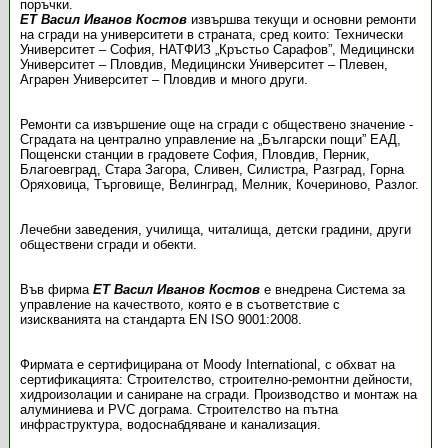
поръчки.
ЕТ Васил Иванов Костов
извършва текущи и основни ремонти
на сгради на университети в страната, сред които: Технически
Университет – София, НАТФИЗ „Кръстьо Сарафов”, Медицински
Университет – Пловдив, Медицински Университет – Плевен,
Аграрен Университет – Пловдив и много други.
Ремонти са извършение още на сгради с обществено значение -
Сградата на централно управление на „Български пощи” ЕАД,
Пощенски станции в градовете София, Пловдив, Перник,
Благоевград, Стара Загора, Сливен, Силистра, Разград, Горна
Оряховица, Търговище, Велинград, Мелник, Кочериново, Разлог.
Лечебни заведения, училища, читалища, детски градини, други
обществени сгради и обекти.
Във фирма
ЕТ Васил Иванов Костов
е внедрена Система за
управление на качеството, която е в съответствие с
изискванията на стандарта EN ISO 9001:2008.
Фирмата е сертифицирана от Moody International, с обхват на
сертификацията: Строителство, строително-ремонтни дейности,
хидроизолации и саниране на сгради. Производство и монтаж на
алуминиева и РVС дограма. Строителство на пътна
инфраструктура, водоснабдяване и канализация.