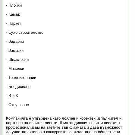
- Плочки
- Камък
- Паркет
- Сухо строителство
- Зидарии
- Замазки
- Шпакловки
- Мазилки
- Топлоизолации
- Боядисване
- В и К
- Отпушване
Компанията е утвърдена като лоялен и коректен изпълнител и
партньор на своите клиенти. Дългогодишният опит и високият
професионализъм на заетите във фирмата й дава възможност
да участва активно в конкурсите за възлагане на обществени