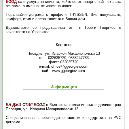
ЕООД
са в услуга на клиента, който се отплаща с най - скъпата
реклама, а именно: от човек на човек.
Поръчвайки дограма с профили THYSSEN, Вие получавате,
комфорт, стил и елегантност във Вашия дом.
Дружеството се представлява от г-н Георги Георгиев в
качеството на Управител.
Контакти
Пловдив, ул. Иларион Макариополски 13
тел.: 032635720, 0888247783
факс: 032635720
e-mail: office@ggeorgiev.com
сайт: www.ggeorgiev.com
Информация
ЕН ДЖИ СТИЛ ЕООД
е българска компания със седалище град
Пловдив, ул. Иларион Макариополски 13.
Специализирана в производство, монтаж и поддръжка на PVC
дограма.