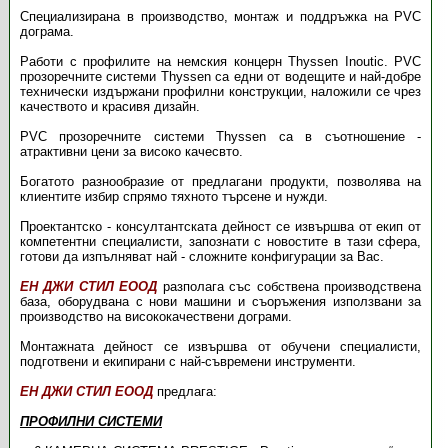
Специализирана в производство, монтаж и поддръжка на PVC
дограма.
Работи с профилите на немския концерн Thyssen Inoutic. PVC
прозоречните системи Thyssen са едни от водещите и най-добре
технически издържани профилни конструкции, наложили се чрез
качеството и красивя дизайн.
PVC прозоречните системи Thyssen са в съотношение -
атрактивни цени за високо качесвто.
Богатото разнообразие от предлагани продукти, позволява на
клиентите избир спрямо тяхното търсене и нужди.
Проектантско - консултантската дейност се извършва от екип от
компетентни специалисти, запознати с новостите в тази сфера,
готови да изпълняват най - сложните конфигурации за Вас.
ЕН ДЖИ СТИЛ ЕООД
разполага със собствена производствена
база, оборудвана с нови машини и съоръжения използвани за
производство на висококачествени дограми.
Монтажната дейност се извършва от обучени специалисти,
подготвени и екипирани с най-съвремени инструменти.
ЕН ДЖИ СТИЛ ЕООД
предлага:
ПРОФИЛНИ СИСТЕМИ