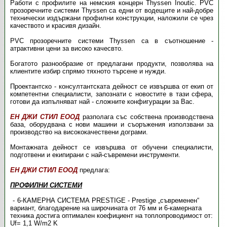
Работи с профилите на немския концерн Thyssen Inoutic. PVC
прозоречните системи Thyssen са едни от водещите и най-добре
технически издържани профилни конструкции, наложили се чрез
качеството и красивя дизайн.
PVC прозоречните системи Thyssen са в съотношение -
атрактивни цени за високо качесвто.
Богатото разнообразие от предлагани продукти, позволява на
клиентите избир спрямо тяхното търсене и нужди.
Проектантско - консултантската дейност се извършва от екип от
компетентни специалисти, запознати с новостите в тази сфера,
готови да изпълняват най - сложните конфигурации за Вас.
ЕН ДЖИ СТИЛ ЕООД
разполага със собствена производствена
база, оборудвана с нови машини и съоръжения използвани за
производство на висококачествени дограми.
Монтажната дейност се извършва от обучени специалисти,
подготвени и екипирани с най-съвремени инструменти.
ЕН ДЖИ СТИЛ ЕООД
предлага:
ПРОФИЛНИ СИСТЕМИ
6-КАМЕРНА СИСТЕМА PRESTIGE - Prestige „съвременен“
вариант, благодарение на широчината от 76 мм и 6-камерната
техника достига оптимален коефициент на топлопроводимост от:
Uf= 1,1 W/m2 K