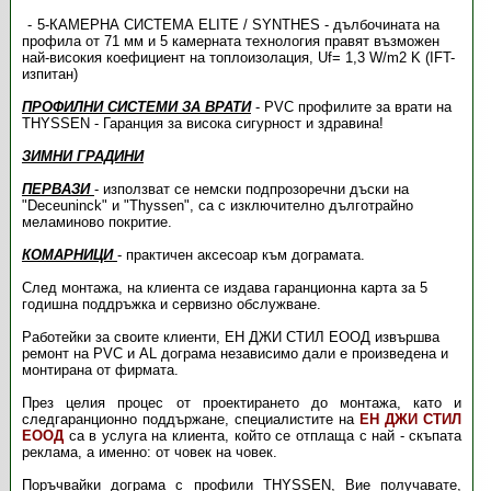
5-КАМЕРНА СИСТЕМА ЕLITE / SYNTHES - дълбочината на
профила от 71 мм и 5 камерната технология правят възможен
най-високия коефициент на топлоизолация, Uf= 1,3 W/m2 K (IFT-
изпитан)
ПРОФИЛНИ СИСТЕМИ ЗА ВРАТИ
- PVC профилите за врати на
THYSSEN - Гаранция за висока сигурност и здравина!
ЗИМНИ ГРАДИНИ
ПЕРВАЗИ
- използват се немски подпрозоречни дъски на
"Deceuninck" и "Thyssen", са с изключително дълготрайно
меламиново покритие.
КОМАРНИЦИ
- практичен аксесоар към дограмата.
След монтажа, на клиента се издава гаранционна карта за 5
годишна поддръжка и сервизно обслужване.
Работейки за своите клиенти, ЕН ДЖИ СТИЛ ЕООД извършва
ремонт на PVC и AL дограма независимо дали е произведена и
монтирана от фирмата.
През целия процес от проектирането до монтажа, като и
следгаранционно поддържане, специалистите на
ЕН ДЖИ СТИЛ
ЕООД
са в услуга на клиента, който се отплаща с най - скъпата
реклама, а именно: от човек на човек.
Поръчвайки дограма с профили THYSSEN, Вие получавате,