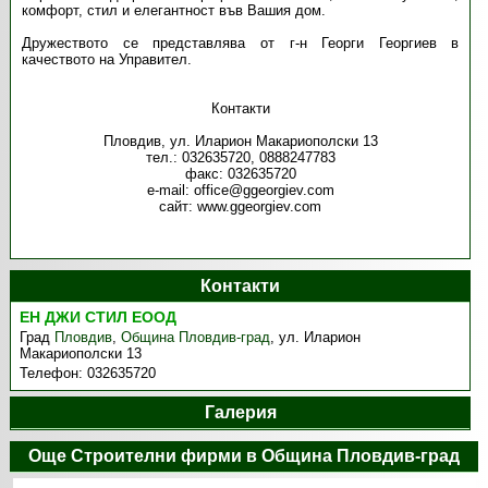
комфорт, стил и елегантност във Вашия дом.
Дружеството се представлява от г-н Георги Георгиев в
качеството на Управител.
Контакти
Пловдив, ул. Иларион Макариополски 13
тел.: 032635720, 0888247783
факс: 032635720
e-mail: office@ggeorgiev.com
сайт: www.ggeorgiev.com
Контакти
ЕН ДЖИ СТИЛ ЕООД
Град
Пловдив
,
Община Пловдив-град
,
ул. Иларион
Макариополски 13
Телефон:
032635720
Галерия
Още Строителни фирми в Община Пловдив-град