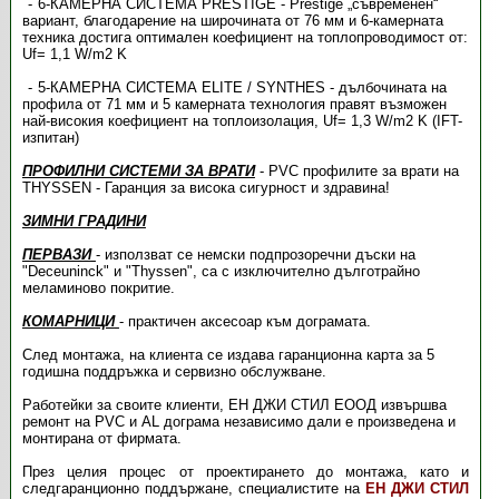
6-КАМЕРНА СИСТЕМА PRESTIGE - Prestige „съвременен“
вариант, благодарение на широчината от 76 мм и 6-камерната
техника достига оптимален коефициент на топлопроводимост от:
Uf= 1,1 W/m2 K
5-КАМЕРНА СИСТЕМА ЕLITE / SYNTHES - дълбочината на
профила от 71 мм и 5 камерната технология правят възможен
най-високия коефициент на топлоизолация, Uf= 1,3 W/m2 K (IFT-
изпитан)
ПРОФИЛНИ СИСТЕМИ ЗА ВРАТИ
- PVC профилите за врати на
THYSSEN - Гаранция за висока сигурност и здравина!
ЗИМНИ ГРАДИНИ
ПЕРВАЗИ
- използват се немски подпрозоречни дъски на
"Deceuninck" и "Thyssen", са с изключително дълготрайно
меламиново покритие.
КОМАРНИЦИ
- практичен аксесоар към дограмата.
След монтажа, на клиента се издава гаранционна карта за 5
годишна поддръжка и сервизно обслужване.
Работейки за своите клиенти, ЕН ДЖИ СТИЛ ЕООД извършва
ремонт на PVC и AL дограма независимо дали е произведена и
монтирана от фирмата.
През целия процес от проектирането до монтажа, като и
следгаранционно поддържане, специалистите на
ЕН ДЖИ СТИЛ