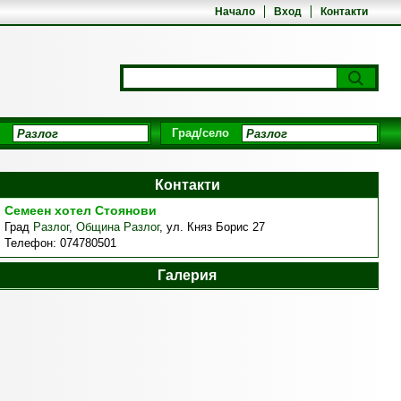
Начало
Вход
Контакти
Град/село
Контакти
Семеен хотел Стоянови
Град
Разлог
,
Община Разлог
,
ул. Княз Борис 27
Телефон:
074780501
Галерия