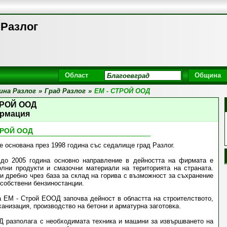
 Разлог
Област
Община
на Разлог
»
Град Разлог
»
ЕМ - СТРОЙ ООД
ТРОЙ ООД
рмация
ТРОЙ ООД
 основана през 1998 година със седалище град Разлог.
 до 2005 година основно направление в дейността на фирмата е
олни продукти и смазочни материали на територията на страната.
и дребно чрез база за склад на горива с възможност за съхранение
 собствени бензиностанции.
а ЕМ - Строй ЕООД започва дейност в областта на строителството,
анизация, производство на бетони и арматурна заготовка.
 разполага с необходимата техника и машини за извършването на