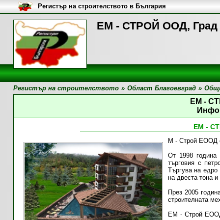
Регистър на строителството в България
ЕМ - СТРОЙ ООД, Град
Регистър на строителството
»
Област Благоевград
»
Общи
ЕМ - С
Инфо
ЕМ - С
М - Строй ЕООД е
От 1998 година
търговия с петр
Търгува на едро 
на двеста тона и
През 2005 годин
строителната мех
ЕМ - Строй ЕООД