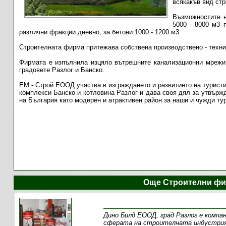
всякакъв вид ст
Възможностите н
5000 - 8000 м3 
различни фракции дневно, за бетони 1000 - 1200 м3.
Строителната фирма притежава собствена производствено - технич
Фирмата е изпълнила изцяло вътрешните канализационни мрежи 
градовете Разлог и Банско.
ЕМ - Строй ЕООД участва в изграждането и развитието на туристи
комплекси Банско и котловина Разлог и дава своя дял за утвържд
на България като модерен и атрактивен район за наши и чужди ту
Още Строителни фи
Дино Билд ЕООД, град Разлог е компан
сферата на строителната индустрия,