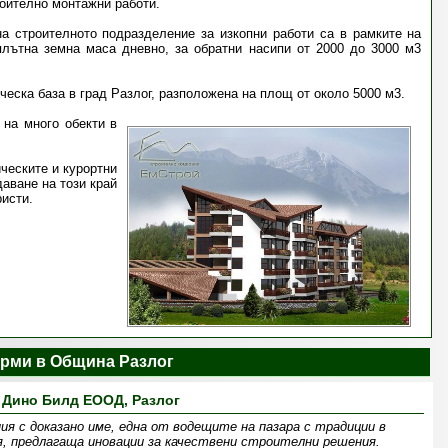
роително монтажни работи.
а строителното подразделение за изкопни работи са в рамките на
плътна земна маса дневно, за обратни насипи от 2000 до 3000 м3
еска база в град Разлог, разположена на площ от около 5000 м3.
на много обекти в
ческите и курортни
аване на този край
ристи.
рми в Община Разлог
Дино Билд ЕООД, Разлог
ия с доказано име, една от водещите на пазара с традиции в
 предлагаща иновации за качествени строителни решения.