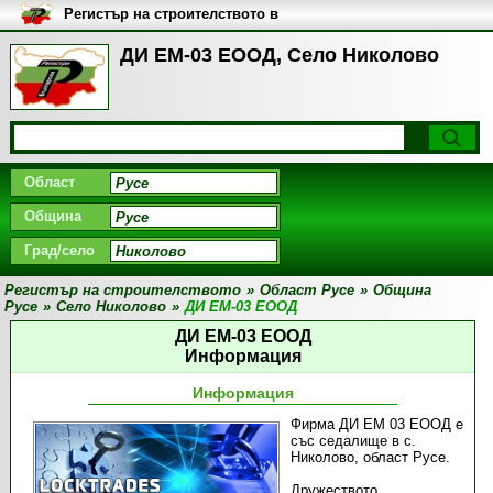
Регистър на строителството в
България
ДИ ЕМ-03 ЕООД, Село Николово
Област
Община
Град/село
Регистър на строителството
»
Област Русе
»
Община
Русе
»
Село Николово
»
ДИ ЕМ-03 ЕООД
ДИ ЕМ-03 ЕООД
Информация
Информация
Фирма ДИ ЕМ 03 ЕООД е
със седалище в с.
Николово, област Русе.
Дружеството