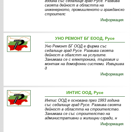
година със седалище град Русе. Развива
своята дейност в областта на
инженерното, промишленото и гражданско
строителс
Информация
УНО РЕМОНТ БГ ЕООД, Русе
Уно Ремонт БГ ООД е фирма със
седалище град Русе. Развива своята
дейност в обалстт на услугите.
Занимава се с електроника, търговия и
монтаж на домофонни системи. Извършва
д
Информация
ИНТИС ООД, Русе
Интис ООД е основана през 1993 година
със седалище град Русе. Развива своята
дейност в областта на строителство.
Занимава се със строителство на
административни и жилищни сгради, н
Информация