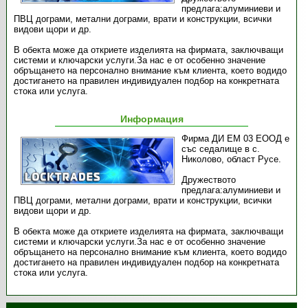
предлага:алуминиеви и
ПВЦ дограми, метални дограми, врати и конструкции, всички
видови щори и др.
В обекта може да откриете изделията на фирмата, заключващи
системи и ключарски услуги.За нас е от особенно значение
обръщането на персонално внимание към клиента, което водидо
достигането на правилен индивидуален подбор на конкретната
стока или услуга.
Информация
Фирма ДИ ЕМ 03 ЕООД е
със седалище в с.
Николово, област Русе.
Дружеството
предлага:алуминиеви и
ПВЦ дограми, метални дограми, врати и конструкции, всички
видови щори и др.
В обекта може да откриете изделията на фирмата, заключващи
системи и ключарски услуги.За нас е от особенно значение
обръщането на персонално внимание към клиента, което водидо
достигането на правилен индивидуален подбор на конкретната
стока или услуга.