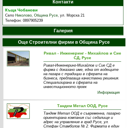
Контакти
Къща Чобанови
Село
Николово
,
Община Русе
,
ул. Морска 21
Телефон:
0897905239
Галерия
Още Строителни фирми в Община Русе
Ривал - Инженеринг - Михайлов и Сие
СД, Русе
Ривал-Инженеринг-Михайлов и Сие СД е
фирма с доказано име, една от водещите
на пазара с традиции в сферата на
бизнеса, предлагаща качествени решения.
Специализирана в сферата на
инвестиционното проек
Информация
Тандем Метал ООД, Русе
Тандем Метал ООД е съвременна, пазарно
ориентирана компания със седалище и
адрес на управление в град Русе, ул.
Стефан Стамболов № 2. Фирмата е един