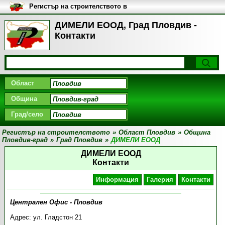
Регистър на строителството в
България
ДИМЕЛИ ЕООД, Град Пловдив -
Контакти
Област
Община
Град/село
Регистър на строителството
»
Област Пловдив
»
Община
Пловдив-град
»
Град Пловдив
»
ДИМЕЛИ ЕООД
ДИМЕЛИ ЕООД
Контакти
Информация
Галерия
Контакти
Централен Офис - Пловдив
Адрес: ул. Гладстон 21