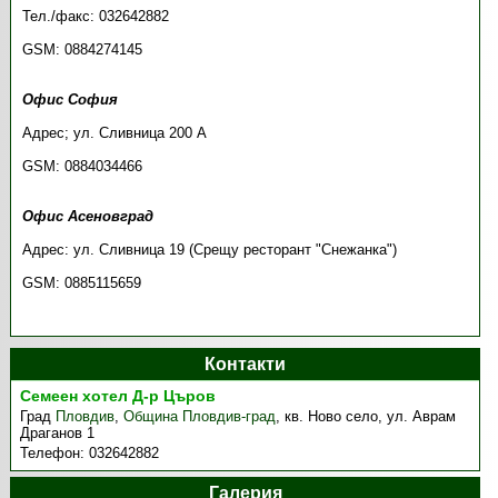
Тел./факс: 032642882
GSM: 0884274145
Офис София
Адрес; ул. Сливница 200 А
GSM: 0884034466
Офис Асеновград
Адрес: ул. Сливница 19 (Срещу ресторант "Снежанка")
GSM: 0885115659
Контакти
Семеен хотел Д-р Църов
Град
Пловдив
,
Община Пловдив-град
,
кв. Ново село, ул. Аврам
Драганов 1
Телефон:
032642882
Галерия