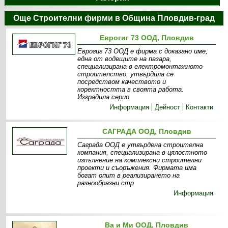
Още Строителни фирми в Община Пловдив-град
Еврогиг 73 ООД, Пловдив
Еврогиг 73 ООД е фирма с доказано име,
една от водещите на пазара,
специализирана в електромонтажното
строителство, утвърдила се
посредством качеството и
коректността в своята работа.
Изградила серио
Информация
Дейност
Контакти
САГРАДА ООД, Пловдив
Саграда ООД е утвърдена строителна
компания, специализирана в цялостното
изпълнение на комплексни строителни
проекти и съоръжения. Фирмата има
богат опит в реализирането на
разнообразни стр
Информация
Ва и Ми ООД, Пловдив