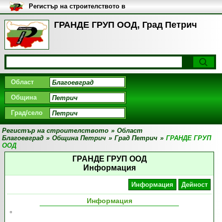
Регистър на строителството в
България
ГРАНДЕ ГРУП ООД, Град Петрич
Област
Община
Град/село
Регистър на строителството
»
Област
Благоевград
»
Община Петрич
»
Град Петрич
»
ГРАНДЕ ГРУП
ООД
ГРАНДЕ ГРУП ООД
Информация
Информация
Дейност
Информация