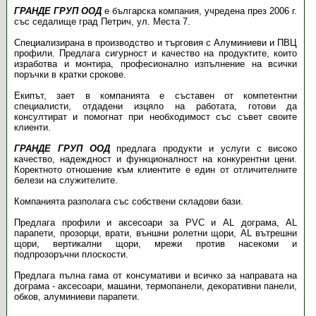
ГРАНДЕ ГРУП ООД
е българска компания, учредена през 2006 г.
със седалище град Петрич, ул. Места 7.
Специализирана в производство и търговия с Алуминиеви и ПВЦ
профили. Предлага сигурност и качество на продуктите, които
изработва и монтира, професионално изпълнение на всички
поръчки в кратки срокове.
Екипът, зает в компанията е съставен от компетентни
специалисти, отдадени изцяло на работата, готови да
консултират и помогнат при необходимост със съвет своите
клиенти.
ГРАНДЕ ГРУП ООД
предлага продукти и услуги с високо
качество, надеждност и функционалност на конкурентни цени.
Коректното отношение към клиентите е един от отличителните
белези на служителите.
Компанията разполага със собствени складови бази.
Предлага профили и аксесоари за PVC и AL дограма, AL
парапети, прозорци, врати, външни ролетни щори, AL вътрешни
щори, вертикални щори, мрежи против насекоми и
подпрозоръчни плоскости.
Предлага пълна гама от консумативи и всичко за направата на
дограма - аксесоари, машини, термопанели, декоративни панели,
обков, алуминиеви парапети.