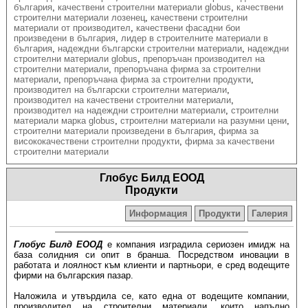
българия
,
качествени строителни материали globus
,
качествени
строителни материали лозенец
,
качествени строителни
материали от производител
,
качествени фасадни бои
произведени в българия
,
лидер в строителните материали в
българия
,
надеждни български строителни материали
,
надеждни
строителни материали globus
,
препоръчан производител на
строителни материали
,
препоръчана фирма за строителни
материали
,
препоръчана фирма за строителни продукти
,
производител на български строителни материали
,
производител на качествени строителни материали
,
производител на надеждни строителни материали
,
строителни
материали марка globus
,
строителни материали на разумни цени
,
строителни материали произведени в българия
,
фирма за
висококачествени строителни продукти
,
фирма за качествени
строителни материали
Глобус Билд ЕООД
Продукти
Информация
Продукти
Галерия
Глобус Билд ЕООД
е компания изградила сериозен имидж на
база солидния си опит в бранша. Посредством иновации в
работата и лоялност към клиенти и партньори, е сред водещите
фирми на българския пазар.
Наложила и утвърдила се, като една от водещите компании,
производител на строителни материали, които напълно