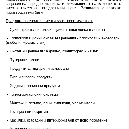
задоволяват предпочитанията и изискванията на клиентите, с
високо качество, на достъпни цени. Разполага с няколко
производствени бази.
Предлага на своите клиенти богат асортимент от:
Сухи строителни смеси - цимент, шпакловки и лепила
Топлоизолационни системни решения - плоскости и аксесоари
(дюбели, мрежи, ъгли)
Системни решения за фаянс, гранитогрес и камък
Фугиращи смеси
Продукти за зидария и измазване
Гипс и гипсови продукти
Хидроизолационни продукти
Топлоизолационни системи
Монтажни лепила, пяни, силикони, уплътнители
Грундиращи покрития
Мазилки, фасадни и интериорни бои от ново поколение
Интериорна реновация