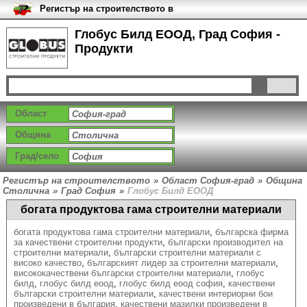
Регистър на строителството в
България
Глобус Билд ЕООД, Град София -
Продукти
Област
Община
Град/село
Регистър на строителството
»
Област София-град
»
Община
Столична
»
Град София
»
Глобус Билд ЕООД
богата продуктова гама строителни материали
богата продуктова гама строителни материали
,
българска фирма
за качествени строителни продукти
,
български производител на
строителни материали
,
български строителни материали с
високо качество
,
българският лидер за строителни материали
,
висококачествени български строителни материали
,
глобус
билд
,
глобус билд еоод
,
глобус билд еоод софия
,
качествени
български строителни материали
,
качествени интериорни бои
произведени в българия
,
качествени мазилки произведени в