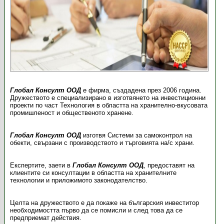
Глобал Консулт ООД
е фирма, създадена през 2006 година.
Дружеството е специализирано в изготвянето на инвестиционни
проекти по част Технология в областта на хранително-вкусовата
промишленост и общественото хранене.
Глобал Консулт ООД
изготвя Системи за самоконтрол на
обекти, свързани с производството и търговията на/с храни.
Експертите, заети в
Глобал Консулт ООД
, предоставят на
клиентите си консултации в областта на хранителните
технологии и приложимото законодателство.
Целта на дружеството е да покаже на българския инвеститор
необходимостта първо да се помисли и след това да се
предприемат действия.