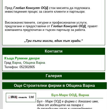
Пред
Глобал Консулт ООД
стои мисията да подпомага
инвестицинния процес за своите клиенти и партньори.
Висококачествените, сигурни и професионални услуги,
предлагани и предоставяни от
Глобал Консулт ООД
, правят
компанията предпочитан и търсен партньор за работа.
„Три пъти мисли, един път гради.“
Контакти
Къща Румини двори
Град
Варна
,
Община Варна
Телефон:
052302805
Галерия
Още Строителни фирми в Община Варна
Бул-Марк ООД, Варна
Бул - Марк ООД е фирма с доказано име,
една от водещите на пазара с
дългогодишен опит в изграждането,