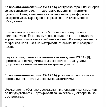
Газмонтажинженеринг РЗ ЕООД
осигурява гаранционен срок
за извършените услуги – доставки, ремонтни и монтажни
дейности. След изтичането на гарнционния срок фирмата
извършва извънгаранционен сервиз както и абонаментно
обслужване.
Компанията разполага със собствени поризводствена и
складова бази. Те са оборудвани с подходящата техника за
нормалното протичане на работния процес. В склада винаги се
съхранява наличност на материали, съоръжения и резервни
части.
Служителите, заети в
Газмонтажинженеринг РЗ ЕООД
,
притежават необходимата правоспособност и актуални
документи за извършване на заваръчни услуги.
Газмонтажинженеринг РЗ ЕООД
разполага с автопарк със
собтсвени лекотоварни и сервизни автомобили.
Вложените на обектите съоръжения, материали и консумативи
са придружени със Сертификати за качество и Декларации за
съответствие.