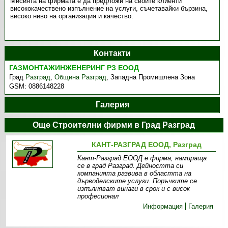
Мисията на фирмата е да предложи на своите клиенти
висококачествено изпълнение на услуги, съчетавайки бързина,
високо ниво на организация и качество.
Контакти
ГАЗМОНТАЖИНЖЕНЕРИНГ РЗ ЕООД
Град
Разград
,
Община Разград
,
Западна Промишлена Зона
GSM:
0886148228
Галерия
Още Строителни фирми в Град Разград
КАНТ-РАЗГРАД ЕООД, Разград
Кант-Разград ЕООД е фирма, намираща
се в град Разград. Дейността си
компанията развива в областта на
дърводелските услуги. Поръчките се
изпълняват винаги в срок и с висок
професионал
Информация
Галерия