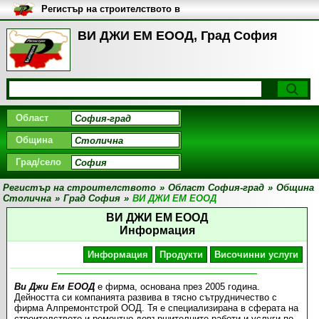
Регистър на строителството в
България
ВИ ДЖИ ЕМ ЕООД, Град София
Област
Община
Град/село
Регистър на строителството
»
Област София-град
»
Община
Столична
»
Град София
»
ВИ ДЖИ ЕМ ЕООД
ВИ ДЖИ ЕМ ЕООД
Информация
Информация
Продукти
Височинни услуги
Ви Джи Ем ЕООД
е фирма, основана през 2005 година.
Дейността си компанията развива в тясно сътрудничество с
фирма Алпремонтстрой ООД. Тя е специализирана в сферата на
строителството и ремонтно-довършителните работи и услуги по