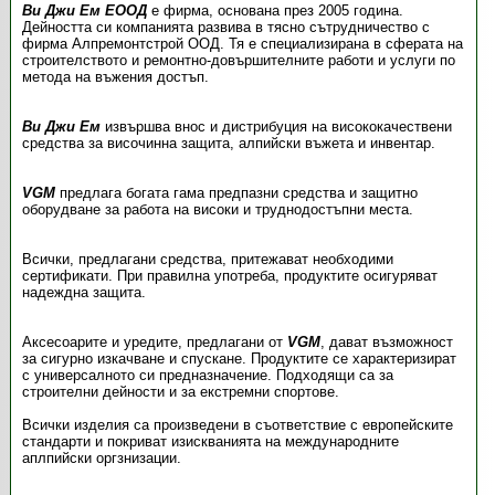
Ви Джи Ем ЕООД
е фирма, основана през 2005 година.
Дейността си компанията развива в тясно сътрудничество с
фирма Алпремонтстрой ООД. Тя е специализирана в сферата на
строителството и ремонтно-довършителните работи и услуги по
метода на въжения достъп.
Ви Джи Ем
извършва внос и дистрибуция на висококачествени
средства за височинна защита, алпийски въжета и инвентар.
VGM
предлага богата гама предпазни средства и защитно
оборудване за работа на високи и труднодостъпни места.
Всички, предлагани средства, притежават необходими
сертификати. При правилна употреба, продуктите осигуряват
надеждна защита.
Аксесоарите и уредите, предлагани от
VGM
, дават възможност
за сигурно изкачване и спускане. Продуктите се характеризират
с универсалното си предназначение. Подходящи са за
строителни дейности и за екстремни спортове.
Всички изделия са произведени в съответствие с европейските
стандарти и покриват изискванията на международните
аплпийски оргзнизации.