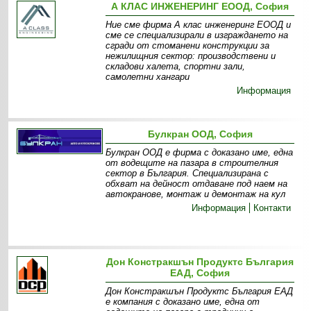
А КЛАС ИНЖЕНЕРИНГ ЕООД, София
Ние сме фирма А клас инженеринг ЕООД и
сме се специализирали в изграждането на
сгради от стоманени конструкции за
нежилищния сектор: производствени и
складови халета, спортни зали,
самолетни хангари
Информация
Булкран ООД, София
Булкран ООД е фирма с доказано име, една
от водещите на пазара в строителния
сектор в България. Специализирана с
обхват на дейност отдаване под наем на
автокранове, монтаж и демонтаж на кул
Информация
Контакти
Дон Констракшън Продуктс България
ЕАД, София
Дон Констракшън Продуктс България ЕАД
е компания с доказано име, една от