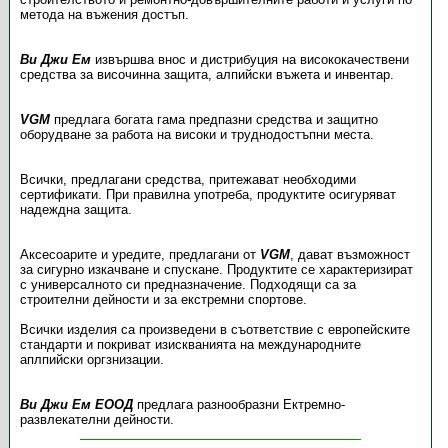
метода на въжения достъп.
Ви Джи Ем
извършва внос и дистрибуция на висококачествени
средства за височинна защита, алпийски въжета и инвентар.
VGM
предлага богата гама предпазни средства и защитно
оборудване за работа на високи и труднодостъпни места.
Всички, предлагани средства, притежават необходими
сертификати. При правилна употреба, продуктите осигуряват
надеждна защита.
Аксесоарите и уредите, предлагани от
VGM
, дават възможност
за сигурно изкачване и спускане. Продуктите се характеризират
с универсалното си предназначение. Подходящи са за
строителни дейности и за екстремни спортове.
Всички изделия са произведени в съответствие с европейските
стандарти и покриват изискванията на международните
аплпийски оргзнизации.
Ви Джи Ем ЕООД
предлага разнообразни Ектремно-
развлекателни дейности.