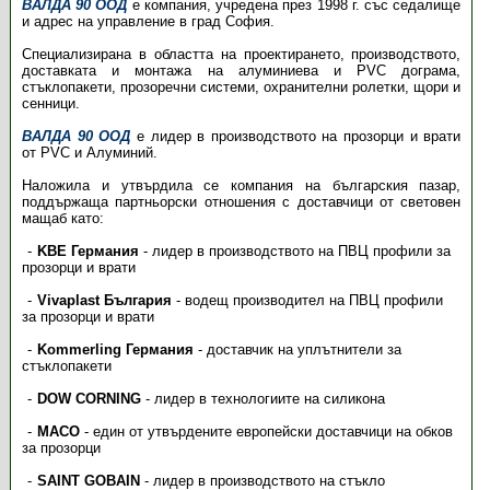
ВАЛДА 90 ООД
е компания, учредена през 1998 г. със седалище
и адрес на управление в град София.
Специализирана в областта на проектирането, производството,
доставката и монтажа на алуминиева и PVC дограма,
стъклопакети, прозорeчни системи, охранителни ролетки, щори и
сенници.
ВАЛДА 90 ООД
е лидер в производството на прозорци и врати
от PVC и Алуминий.
Наложила и утвърдила се компания на българския пазар,
поддържаща партньорски отношения с доставчици от световен
мащаб като:
KBE Германия
- лидер в производството на ПВЦ профили за
прозорци и врати
Vivaplast България
- водещ производител на ПВЦ профили
за прозорци и врати
Kommerling Германия
- доставчик на уплътнители за
стъклопакети
DOW CORNING
- лидер в технологиите на силикона
MACO
- един от утвърдените европейски доставчици на обков
за прозорци
SAINT GOBAIN
- лидер в производството на стъкло