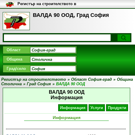
Регистър на строителството в
България
ВАЛДА 90 ООД, Град София
Област
Община
Град/село
Регистър на строителството
»
Област София-град
»
Община
Столична
»
Град София
»
ВАЛДА 90 ООД
ВАЛДА 90 ООД
Информация
Информация
Услуги
Продукти
Информация