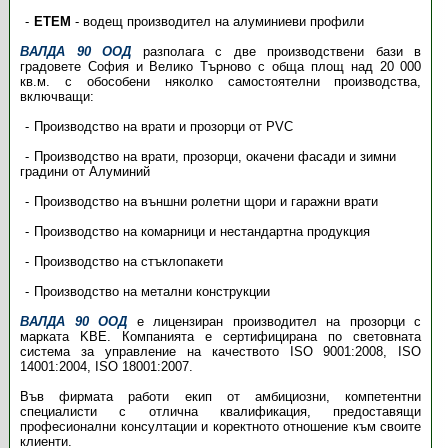
ETEM
- водещ производител на алуминиеви профили
ВАЛДА 90 ООД
разполага с две производствени бази в
градовете София и Велико Търново с обща площ над 20 000
кв.м. с обособени няколко самостоятелни производства,
включващи:
Производство на врати и прозорци от PVC
Производство на врати, прозорци, окачени фасади и зимни
градини от Алуминий
Производство на външни ролетни щори и гаражни врати
Производство на комарници и нестандартна продукция
Производство на стъклопакети
Производство на метални конструкции
ВАЛДА 90 ООД
е лицензиран производител на прозорци с
марката KBE. Компанията е сертифицирана по световната
система за управление на качеството ISO 9001:2008, ISO
14001:2004, ISO 18001:2007.
Във фирмата работи екип от амбициозни, компетентни
специалисти с отлична квалификация, предоставящи
професионални консултации и коректното отношение към своите
клиенти.