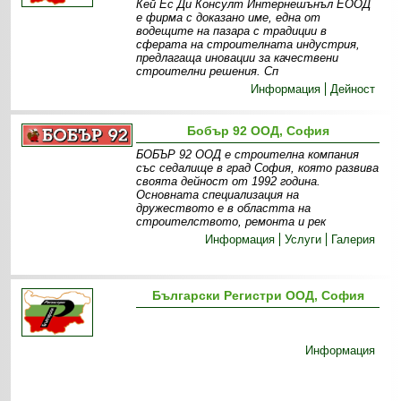
Кей Ес Ди Консулт Интернешънъл ЕООД
е фирма с доказано име, една от
водещите на пазара с традиции в
сферата на строителната индустрия,
предлагаща иновации за качествени
строителни решения. Сп
Информация
Дейност
Бобър 92 ООД, София
БОБЪР 92 ООД е строителна компания
със седалище в град София, която развива
своята дейност от 1992 година.
Основната специализация на
дружеството е в областта на
строителството, ремонта и рек
Информация
Услуги
Галерия
Български Регистри ООД, София
Информация