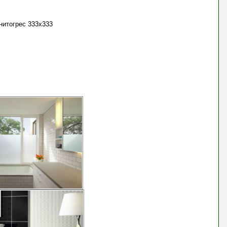
анитогрес 333х333