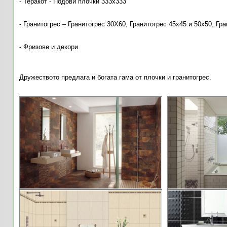
- Теракот - Подови плочки 333х333
- Гранитогрес – Гранитогрес 30X60, Гранитогрес 45х45 и 50х50, Гр
- Фризове и декори
Дружеството предлага и богата гама от плочки и гранитогрес.