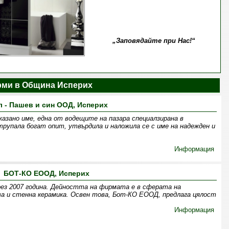
„Заповядайте при Нас!“
ми в Община Исперих
л - Пашев и син ООД, Исперих
казано име, една от водещите на пазара специалзирана в
рупала богат опит, утвърдила и наложила се с име на надежден и
Информация
БОТ-КО ЕООД, Исперих
ез 2007 година. Дейността на фирмата е в сферата на
а и стенна керамика. Освен това, Бот-КО ЕООД, предлага цялост
Информация