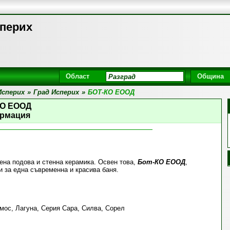
сперих
Област
Община
Исперих
»
Град Исперих
»
БОТ-КО ЕООД
КО ЕООД
рмация
ена подова и стенна керамика. Освен това,
Бот-КО ЕООД
,
 за една съвременна и красива баня.
мос, Лагуна, Серия Сара, Силва, Сорел