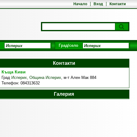
Начало
Вход
Контакти
Град/село
Контакти
Къща Киви
Град
Исперих
,
Община Исперих
,
м-т Ален Мак 884
Телефон:
084313632
Галерия