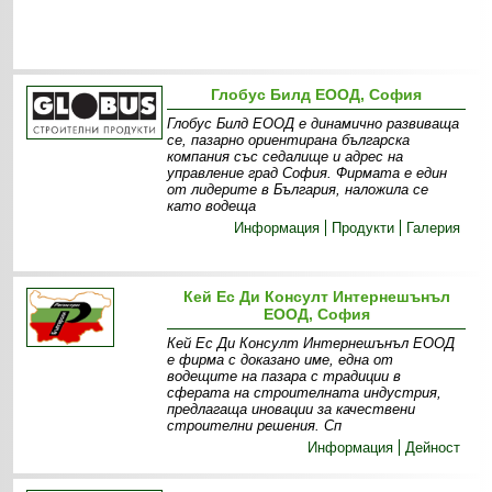
Глобус Билд ЕООД, София
Глобус Билд ЕООД е динамично развиваща
се, пазарно ориентирана българска
компания със седалище и адрес на
управление град София. Фирмата е един
от лидерите в България, наложила се
като водеща
Информация
Продукти
Галерия
Кей Ес Ди Консулт Интернешънъл
ЕООД, София
Кей Ес Ди Консулт Интернешънъл ЕООД
е фирма с доказано име, една от
водещите на пазара с традиции в
сферата на строителната индустрия,
предлагаща иновации за качествени
строителни решения. Сп
Информация
Дейност