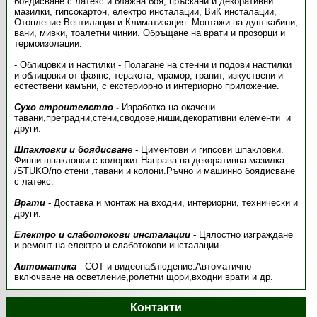
боядисване с латекс и блажна боя, пръскани и декоративни
мазилки, гипсокартон, електро инсталации, ВиК инсталации,
Отопление Вентилация и Климатизация. Монтажи на душ кабини,
вани, мивки, тоалетни чинии. Обръщане на врати и прозорци и
термоизолации.
- Облицовки и настилки - Полагане на стенни и подови настилки
и облицовки от фаянс, теракота, мрамор, гранит, изкуствени и
естествени камъни, с екстериорно и интериорно приложение.
Сухо строителство -
Изработка на окачени
тавани,преградни,стени,сводове,ниши,декоративни елементи и
други.
Шпакловки и боядисван
е - Циментови и гипсови шпакловки.
Финни шпакловки с колоркит.Направа на декоративна мазилка
/STUKO/по стени ,тавани и колони.Ръчно и машинно боядисване
с латекс.
Врати
- Доставка и монтаж на входни, интериорни, технически и
други.
Електро и слаботокови инсталации -
Цялостно изграждане
и ремонт на електро и слаботокови инсталации.
Автоматика
- СОТ и видеонаблюдение.Автоматично
включване на осветление,ролетни щори,входни врати и др.
Контакти