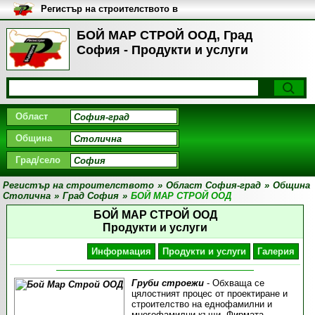
Регистър на строителството в
България
БОЙ МАР СТРОЙ ООД, Град
София - Продукти и услуги
Област
Община
Град/село
Регистър на строителството
»
Област София-град
»
Община
Столична
»
Град София
»
БОЙ МАР СТРОЙ ООД
БОЙ МАР СТРОЙ ООД
Продукти и услуги
Информация
Продукти и услуги
Галерия
Груби строежи
- Обхваща се
цялостният процес от проектиране и
строителство на еднофамилни и
многофамилни къщи. Фирмата