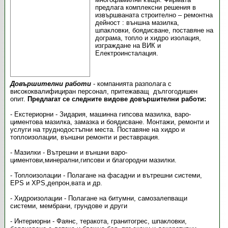
предлага комплексни решения в
извършваната строително – ремонтна
дейност : външна мазилка,
шпакловки, боядисване, поставяне на
дограма, топло и хидро изолация,
изграждане на ВИК и
Електроинсталация.
Довършителни работи
- компанията разполага с
висококвалифициран персонал, притежаващ дългогодишен
опит.
Предлагат се следните видове довършителни работи:
- Екстериорни - Зидария, машинна гипсова мазилка, варо-
циментова мазилка, замазка и боядисване. Монтажи, ремонти и
услуги на труднодостъпни места. Поставяне на хидро и
топлоизолации, външни ремонти и реставрация.
- Мазилки - Вътрешни и външни варо-
циментови,минерални,гипсови и благородни мазилки.
- Топлоизолации - Полагане на фасадни и вътрешни системи,
EPS и XPS,депрон,вата и др.
- Хидроизолации - Полагане на битумни, самозалепващи
системи, мембрани, грундове и други
- Интериорни - Фаянс, теракота, гранитогрес, шпакловки,