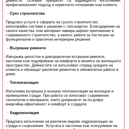
дейности. Основен приоритет са надеждното изпълнение,
професионалният подход и коректното отношение към клиента.
Сухо строителство
Предлага услуги в сферата на сухото строителство,
използвайки системи и решения с гипсокартон. Благодарение на
своите качества този материал намира широко приложение в
съвременното строителство, а екипът работи за постигане на
функционални и практични интериорни решения.
Вътрешни ремонти
Извършва цялостни и довършителни вътрешни ремонти,
насочени към подобряване на комфорта и визията на жилищното
пространство. Дейностите се изпълняват според нуждите на
клиента и обхващат различни ремонтни и обновителни работи в
дома.
Топлоизолация
Изпълнява вътрешна и външна топлоизолация на жилищни и
промишлени сгради. При работа се използват съвременни
технологии и материали, които допринасят за по-добра
енергийна ефективност и комфорт в сградите.
Хидроизолация
Предлага изпълнение на различни видове хидроизолации за
сгради и съоръжения. Услугата е насочена към осигуряване на