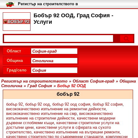
Регистър на строителството в
България
Бобър 92 ООД, Град София -
Услуги
Област
Община
Град/село
Регистър на строителството
»
Област София-град
»
Община
Столична
»
Град София
»
Бобър 92 ООД
бобър 92
бобър 92
,
бобър 92 оод
,
бобър 92 оод софия
,
бобър 92 софия
,
висококачествено изпълнение на ремонтни дейности
,
висококачествено изпълнение на смр
,
висококачествено
изпълнение на строителни дейности
,
качествени модерни
дървени сглобяеми къщи
,
качествени строителни услуги на
достъпни цени
,
качествени услуги в сферата на сухото
строителство
,
качествено изпълнение на вътрешни ремонти
,
качествено строителство по съвременни стандарти
,
комплексни