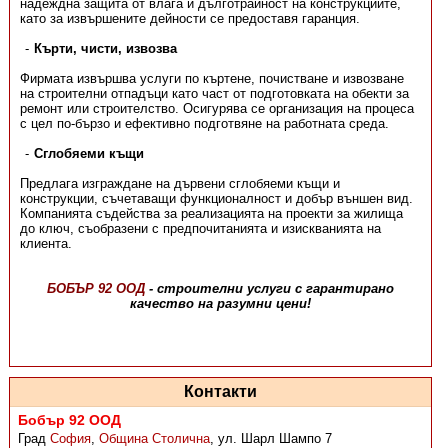
надеждна защита от влага и дълготрайност на конструкциите,
като за извършените дейности се предоставя гаранция.
Кърти, чисти, извозва
Фирмата извършва услуги по къртене, почистване и извозване
на строителни отпадъци като част от подготовката на обекти за
ремонт или строителство. Осигурява се организация на процеса
с цел по-бързо и ефективно подготвяне на работната среда.
Сглобяеми къщи
Предлага изграждане на дървени сглобяеми къщи и
конструкции, съчетаващи функционалност и добър външен вид.
Компанията съдейства за реализацията на проекти за жилища
до ключ, съобразени с предпочитанията и изискванията на
клиента.
БОБЪР 92 ООД
- строителни услуги с гарантирано
качество на разумни цени!
Контакти
Бобър 92 ООД
Град
София
,
Община Столична
,
ул. Шарл Шампо 7