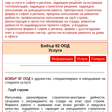
смр услуги в софия и региона
,
надеждни решения за вътрешна
топлоизолация
,
надеждни строителни решения
,
надеждно
изпълнение на довършителни работи
,
препоръчана строителна
фирма в софия и региона
,
прецизно изпълнение на ремонтни
дейности
,
професионално изпълнение на груб строеж
,
реконструкция и цялостно обновяване на сгради
,
ремонтни
дейности по индивидуални проекти софия
,
утвърдена
строителна фирма в софия и региона
,
фирма с дългогодишен
опит в строителния сектор
,
цялостни вътрешни ремонти за дома
и офиса
Бобър 92 ООД
Услуги
Информация
Услуги
Галерия
БОБЪР 92 ООД
е дружество, специализирано в извършване на
следните услуги:
Груб строеж
Изпълнява разнообразни строително-монтажни дейности,
свързани с изграждането на сгради на етап груб строеж.
Фирмата работи с внимание към всеки детайл и предлага
качество, подкрепено с гаранция за извършените строителни