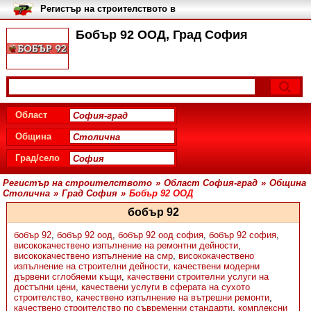
Регистър на строителството в
България
Бобър 92 ООД, Град София
Област
Община
Град/село
Регистър на строителството
»
Област София-град
»
Община
Столична
»
Град София
»
Бобър 92 ООД
бобър 92
бобър 92
,
бобър 92 оод
,
бобър 92 оод софия
,
бобър 92 софия
,
висококачествено изпълнение на ремонтни дейности
,
висококачествено изпълнение на смр
,
висококачествено
изпълнение на строителни дейности
,
качествени модерни
дървени сглобяеми къщи
,
качествени строителни услуги на
достъпни цени
,
качествени услуги в сферата на сухото
строителство
,
качествено изпълнение на вътрешни ремонти
,
качествено строителство по съвременни стандарти
,
комплексни