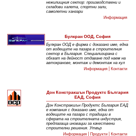
нежилищния сектор: производствени и
складови халета, спортни зали,
самолетни хангари
Информация
Булкран ООД, София
Булкран ООД е фирма с доказано име, една
от водещите на пазара в строителния
сектор в България. Специализирана с
обхват на дейност отдаване под наем на
автокранове, монтаж и демонтаж на кул
Информация
Контакти
Дон Констракшън Продуктс България
ЕАД, София
Дон Констракшън Продуктс България ЕАД
е компания с доказано име, една от
водещите на пазара с традиции в
сферата на строителната индустрия,
предлагаща иновации за качествени
строителни решения. Утвър
Информация
Продукти
Контакти