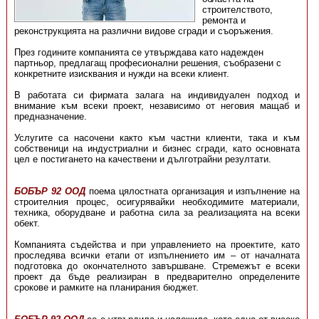
строителството,
ремонта и
реконструкцията на различни видове сгради и съоръжения.
През годините компанията се утвърждава като надежден
партньор, предлагащ професионални решения, съобразени с
конкретните изисквания и нужди на всеки клиент.
В работата си фирмата залага на индивидуален подход и
внимание към всеки проект, независимо от неговия мащаб и
предназначение.
Услугите са насочени както към частни клиенти, така и към
собственици на индустриални и бизнес сгради, като основната
цел е постигането на качествени и дълготрайни резултати.
БОБЪР 92 ООД
поема цялостната организация и изпълнение на
строителния процес, осигурявайки необходимите материали,
техника, оборудване и работна сила за реализацията на всеки
обект.
Компанията съдейства и при управлението на проектите, като
проследява всички етапи от изпълнението им – от началната
подготовка до окончателното завършване. Стремежът е всеки
проект да бъде реализиран в предварително определените
срокове и рамките на планирания бюджет.