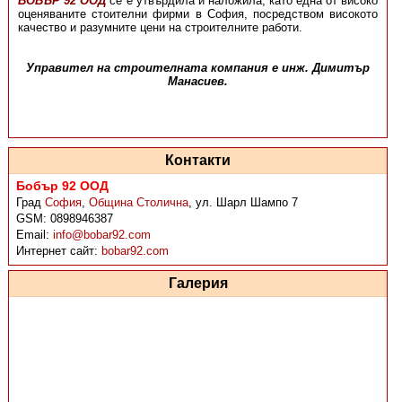
БОБЪР 92 ООД
се е утвърдила и наложила, като еднa от високо
оценяваните стоителни фирми в София, посредством високото
качество и разумните цени на строителните работи.
Управител на строителната компания е инж. Димитър
Манасиев.
Контакти
Бобър 92 ООД
Град
София
,
Община Столична
,
ул. Шарл Шампо 7
GSM:
0898946387
Email:
info@bobar92.com
Интернет сайт:
bobar92.com
Галерия