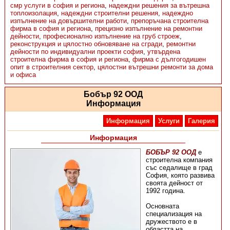
смр услуги в софия и региона
,
надеждни решения за вътрешна
топлоизолация
,
надеждни строителни решения
,
надеждно
изпълнение на довършителни работи
,
препоръчана строителна
фирма в софия и региона
,
прецизно изпълнение на ремонтни
дейности
,
професионално изпълнение на груб строеж
,
реконструкция и цялостно обновяване на сгради
,
ремонтни
дейности по индивидуални проекти софия
,
утвърдена
строителна фирма в софия и региона
,
фирма с дългогодишен
опит в строителния сектор
,
цялостни вътрешни ремонти за дома
и офиса
Бобър 92 ООД
Информация
Информация
Услуги
Галерия
Информация
БОБЪР 92 ООД
е
строителна компания
със седалище в град
София, която развива
своята дейност от
1992 година.
Основната
специализация на
дружеството е в
областта на