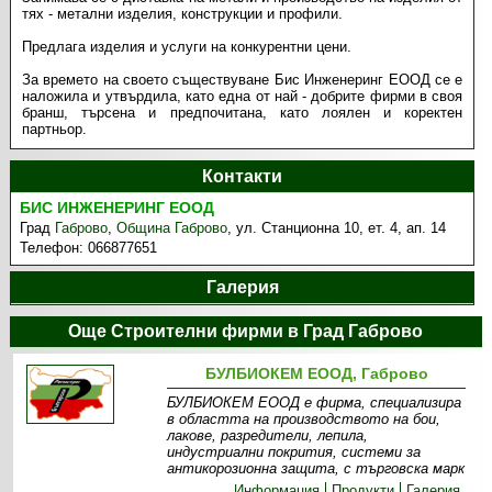
тях - метални изделия, конструкции и профили.
Предлага изделия и услуги на конкурентни цени.
За времето на своето съществуване Бис Инженеринг ЕООД се е
наложила и утвърдила, като една от най - добрите фирми в своя
бранш, търсена и предпочитана, като лоялен и коректен
партньор.
Контакти
БИС ИНЖЕНЕРИНГ ЕООД
Град
Габрово
,
Община Габрово
,
ул. Станционна 10, ет. 4, ап. 14
Телефон:
066877651
Галерия
Още Строителни фирми в Град Габрово
БУЛБИОКЕМ ЕООД, Габрово
БУЛБИОКЕМ ЕООД е фирма, специализира
в областта на производството на бои,
лакове, разредители, лепила,
индустриални покрития, системи за
антикорозионна защита, с търговска марк
Информация
Продукти
Галерия