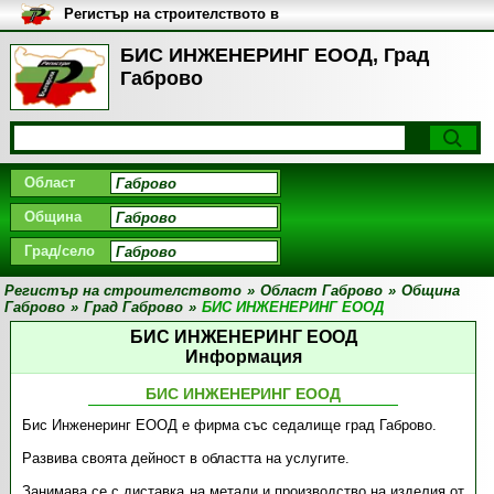
Регистър на строителството в
България
БИС ИНЖЕНЕРИНГ ЕООД, Град
Габрово
Област
Община
Град/село
Регистър на строителството
»
Област Габрово
»
Община
Габрово
»
Град Габрово
»
БИС ИНЖЕНЕРИНГ ЕООД
БИС ИНЖЕНЕРИНГ ЕООД
Информация
БИС ИНЖЕНЕРИНГ ЕООД
Бис Инженеринг ЕООД е фирма със седалище град Габрово.
Развива своята дейност в областта на услугите.
Занимава се с диставка на метали и производство на изделия от