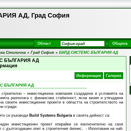
РИЯ АД, Град София
Област
Община
на Столична
»
Град София
»
БИЛД СИСТЕМС БЪЛГАРИЯ АД
С БЪЛГАРИЯ АД
рмация
Информация
Галерия
С БЪЛГАРИЯ АД
строително – инвестиционна компания създадена в условията на
нията разполага с финансова стабилност, ясна визия и утвърдени
на своите инвестиционни проекти в областта на строителството на
и сгради.
оито се ръководи
Build Systems Bulgaria
в своята дейност са:
 един инвестиционен проект опирайки се изключително на своя
с дългогодишен опит в строителния бизнес;
Използване на най-