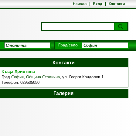
Начало
Вход
Контакти
Град/село
Контакти
Къща Христина
Град
София
,
Община Столична
,
ул. Георги Кондолов 1
Телефон:
029505050
Галерия