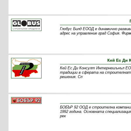
Глобус Билд ЕООД е динамично развив
адрес на управление град София. Фир
Кей Ес Ди
Кей Ес Ди Консулт Интернешънъл ЕОО
традиции в сферата на строителната
решения. Сп
БОБЪР 92 ООД е строителна компания
1992 година. Основната специализац
рек