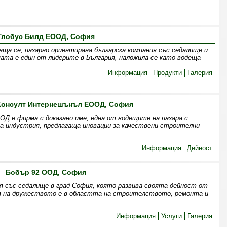
Глобус Билд ЕООД, София
аща се, пазарно ориентирана българска компания със седалище и
мата е един от лидерите в България, наложила се като водеща
Информация
Продукти
Галерия
 Консулт Интернешънъл ЕООД, София
Д е фирма с доказано име, една от водещите на пазара с
 индустрия, предлагаща иновации за качествени строителни
Информация
Дейност
Бобър 92 ООД, София
 със седалище в град София, която развива своята дейност от
ия на дружеството е в областта на строителството, ремонта и
Информация
Услуги
Галерия