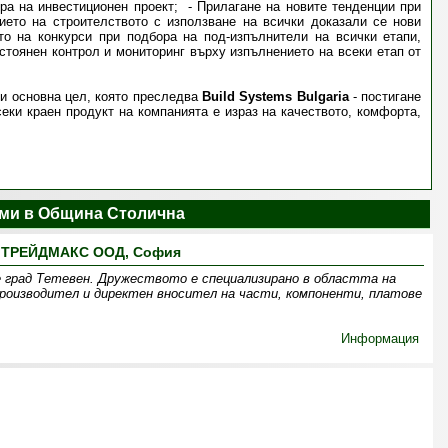
ра на инвестиционен проект;
Прилагане на новите тенденции при
ието на строителството с използване на всички доказали се нови
то на конкурси при подбора на под-изпълнители на всички етапи,
стоянен контрол и мониторинг върху изпълнението на всеки етап от
 и основна цел, която преследва
Build Systems Bulgaria
- постигане
еки краен продукт на компанията е израз на качеството, комфорта,
ми в Община Столична
ТРЕЙДМАКС ООД, София
 град Тетевен. Дружеството е специализирано в областта на
оизводител и директен вносител на части, компоненти, платове
Информация