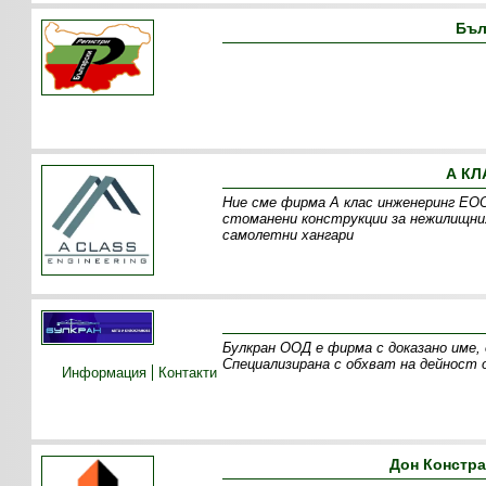
Бъл
А КЛ
Ние сме фирма А клас инженеринг ЕОО
стоманени конструкции за нежилищния
самолетни хангари
Булкран ООД е фирма с доказано име,
Специализирана с обхват на дейност 
Информация
Контакти
Дон Констр