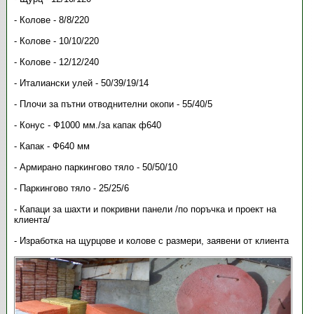
- Колове - 8/8/220
- Колове - 10/10/220
- Колове - 12/12/240
- Италиански улей - 50/39/19/14
- Плочи за пътни отводнителни окопи - 55/40/5
- Конус - Ф1000 мм./за капак ф640
- Капак - Ф640 мм
- Армирано паркингово тяло - 50/50/10
- Паркингово тяло - 25/25/6
- Капаци за шахти и покривни панели /по поръчка и проект на
клиента/
- Изработка на щурцове и колове с размери, заявени от клиента