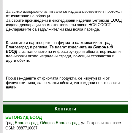
За всяко извършено изпитване се издава съответният протокол
от изпитване на образци.
За своите произведени и експедирани изделия Бетонзид ЕООД
издава декларации за съответсвие съгласно НСИ СОССП.
Декларациите са задължителни към всяка партида.
Клиентите и партньорите на фирмата са компании от град
Благоевград и региона. Те влагат изделията на
Бетонзид
ЕООД
в изпълнението на инфраструктурни обекти, вертикални
планировки около изградени сгради, помощни стопанства и
други обекти.
Произвежданите от фирмата продукти, се изкупуват и от
физически лица, за по-малки обекти, изграждани по стопански
начин.
Контакти
БЕТОНЗИД ЕООД
Град
Благоевград
,
Община Благоевград
,
ул.Покровнишко шосе
GSM:
0887710687