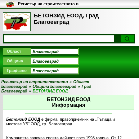
Регистър на строителството в
България
БЕТОНЗИД ЕООД, Град
Благоевград
Област
Община
Град/село
Регистър на строителството
»
Област
Благоевград
»
Община Благоевград
»
Град
Благоевград
»
БЕТОНЗИД ЕООД
БЕТОНЗИД ЕООД
Информация
Бетонзид ЕООД
е фирма, правоприемник на „Пътища и
мостове УБ“ ООД, гр. Благоевград.
Компанията започва своята дейност през 1998 година. От 12