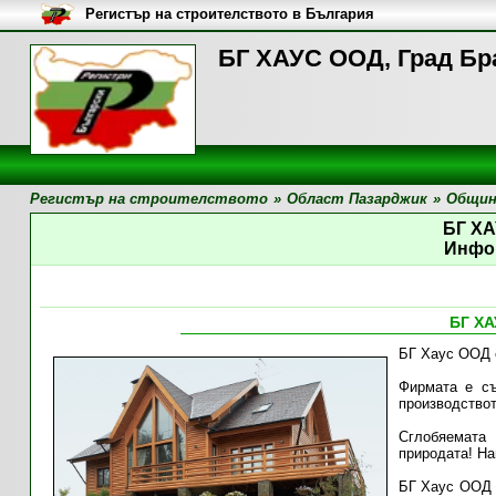
Регистър на строителството в България
БГ ХАУС ООД, Град Бр
Регистър на строителството
»
Област Пазарджик
»
Общин
БГ Х
Инфо
БГ Х
БГ Хаус ООД 
Фирмата е съ
производствот
Сглобяемата
природата! На
БГ Хаус ООД щ