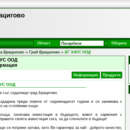
ацигово
Област
Община
а Брацигово
»
Град Брацигово
»
БГ ХАУС ООД
АУС ООД
рмация
Информация
Продукти
АУС ООД
е със седалище град Брацигово.
здадена преди повече от седемнадесет години и се занимава с
о на сглобяеми къщи.
 къща, означава инвестиция в бъдещето, живот в хармония с
правете своята инвестиция сега, за да спечелите в бъдеще!
е се погрижи затова, като Ви гарантира за най - доброто качество,