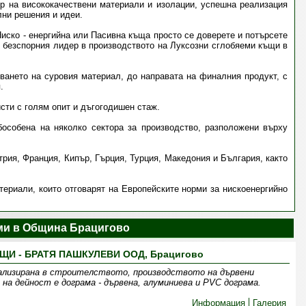
ор на висококачествени материали и изолации, успешна реализация
ни решения и идеи.
иско - енергийна или Пасивна къща просто се доверете и потърсете
 безспорния лидер в производството на Луксозни сглобяеми къщи в
ването на суровия материал, до направата на финалния продукт, с
.
ти с голям опит и дъгогодишен стаж.
особена на няколко сектора за производство, разположени върху
ия, Франция, Кипър, Гърция, Турция, Македония и България, както
ериали, които отговарят на Европейските норми за нискоенергийно
и в Община Брацигово
И - БРАТЯ ПАШКУЛЕВИ ООД, Брацигово
лизирана в строителството, производството на дървени
на дейност е дограма - дървена, алуминиева и PVC дограма.
Информация
Галерия