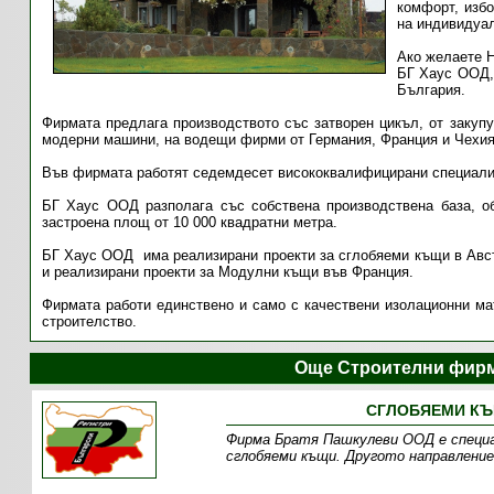
комфорт, изб
на индивидуал
Ако желаете Н
БГ Хаус ООД,
България.
Фирмата предлага производството със затворен цикъл, от закупу
модерни машини, на водещи фирми от Германия, Франция и Чехия
Във фирмата работят седемдесет висококвалифицирани специалис
БГ Хаус ООД разполага със собствена производствена база, об
застроена площ от 10 000 квадратни метра.
БГ Хаус ООД има реализирани проекти за сглобяеми къщи в Австр
и реализирани проекти за Модулни къщи във Франция.
Фирмата работи единствено и само с качествени изолационни мат
строителство.
Още Строителни фирм
СГЛОБЯЕМИ КЪЩ
Фирма Братя Пашкулеви ООД е специа
сглобяеми къщи. Другото направление 