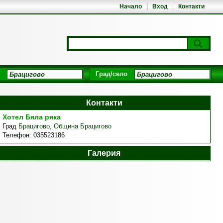
Начало
Вход
Контакти
Град/село
Контакти
Хотел Бяла ряка
Град
Брацигово
,
Община Брацигово
Телефон:
035523186
Галерия