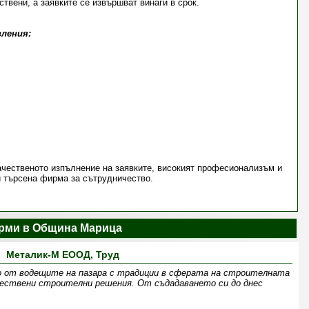
твени, а заявките се извършват винаги в срок.
ления:
ачественото изпълнение на заявките, високият професионализъм и
и търсена фирма за сътрудничество.
рми в Община Марица
Металик-М ЕООД, Труд
о от водещите на пазара с традиции в сферата на строителната
чествени строителни решения. От съдадаването си до днес