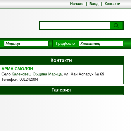
Начало
Вход
Контакти
Град/село
Контакти
АРМА СМОЛЯН
Село
Калековец
,
Община Марица
,
ул. Хан Аспарух № 69
Телефон:
031242004
Галерия