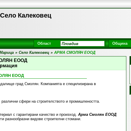
Село Калековец
Област
Община
Марица
»
Село Калековец
»
АРМА СМОЛЯН ЕООД
ОЛЯН ЕООД
рмация
ОЛЯН ЕООД
едалище град Смолян. Компанията е специлизирана в
 различни сфери на строителството и промишлеността.
териал с гарантирани качество и произход.
Арма Смолян ЕООД
уги разнообразни видове строителни стомани.