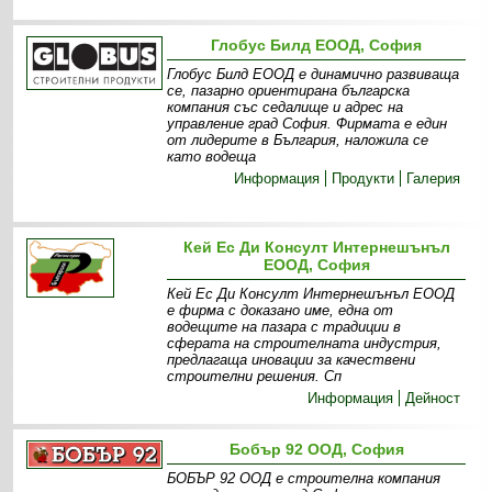
Глобус Билд ЕООД, София
Глобус Билд ЕООД е динамично развиваща
се, пазарно ориентирана българска
компания със седалище и адрес на
управление град София. Фирмата е един
от лидерите в България, наложила се
като водеща
Информация
Продукти
Галерия
Кей Ес Ди Консулт Интернешънъл
ЕООД, София
Кей Ес Ди Консулт Интернешънъл ЕООД
е фирма с доказано име, една от
водещите на пазара с традиции в
сферата на строителната индустрия,
предлагаща иновации за качествени
строителни решения. Сп
Информация
Дейност
Бобър 92 ООД, София
БОБЪР 92 ООД е строителна компания