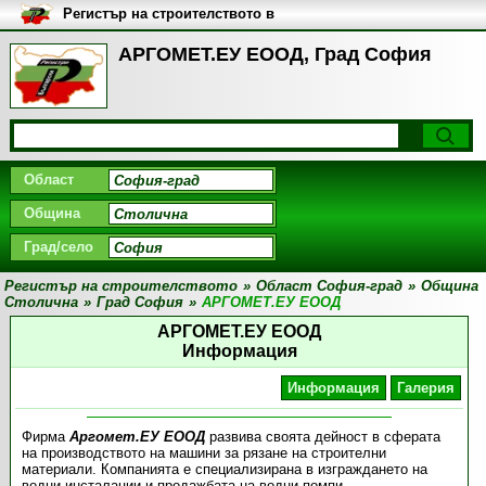
Регистър на строителството в
България
АРГОМЕТ.ЕУ ЕООД, Град София
Област
Община
Град/село
Регистър на строителството
»
Област София-град
»
Община
Столична
»
Град София
»
АРГОМЕТ.ЕУ ЕООД
АРГОМЕТ.ЕУ ЕООД
Информация
Информация
Галерия
Фирма
Аргомет.ЕУ ЕООД
развива своята дейност в сферата
на производството на машини за рязане на строителни
материали. Компанията е специализирана в изграждането на
водни инсталации и продажбата на водни помпи.