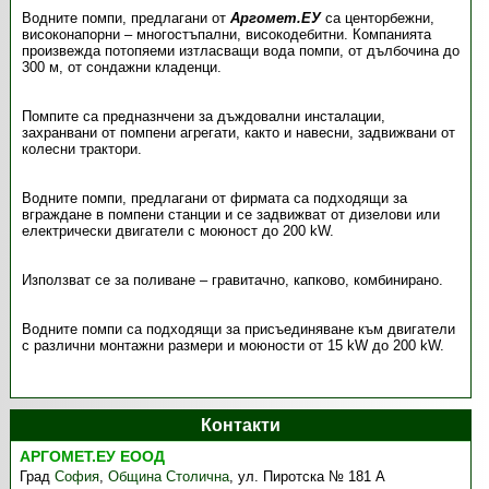
Водните помпи, предлагани от
Аргомет.ЕУ
са центорбежни,
високонапорни – многостъпални, високодебитни. Компанията
произвежда потопяеми изтласващи вода помпи, от дълбочина до
300 м, от сондажни кладенци.
Помпите са предназнчени за дъждовални инсталации,
захранвани от помпени агрегати, както и навесни, задвижвани от
колесни трактори.
Водните помпи, предлагани от фирмата са подходящи за
вграждане в помпени станции и се задвижват от дизелови или
електрически двигатели с моюност до 200 kW.
Използват се за поливане – гравитачно, капково, комбинирано.
Водните помпи са подходящи за присъединяване към двигатели
с различни монтажни размери и моюности от 15 kW до 200 kW.
Контакти
АРГОМЕТ.ЕУ ЕООД
Град
София
,
Община Столична
,
ул. Пиротска № 181 А