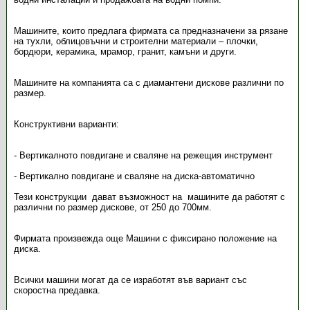
Машините, които предлага фирмата са предназначени за рязане
на тухли, облицовъчни и строителни материали – плочки,
бордюри, керамика, мрамор, гранит, камъни и други.
Машините на компанията са с диамантени дискове различни по
размер.
Конструктивни варианти:
- Вертикалното повдигане и сваляне на режещия инструмент
- Вертикално повдигане и сваляне на диска-автоматично
Тези конструкции дават възможност на машините да работят с
различни по размер дискове, от 250 до 700мм.
Фирмата произвежда още Машини с фиксирано положение на
диска.
Всички машини могат да се изработят във вариант със
скоростна предавка.