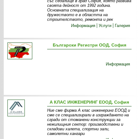
със седалище в град София, която развива
своята дейност от 1992 година.
Основната специализация на
дружеството е в областта на
строителството, ремонта и рек
Информация
Услуги
Галерия
Български Регистри ООД, София
Информация
А КЛАС ИНЖЕНЕРИНГ ЕООД, София
Ние сме фирма А клас инженеринг ЕООД и
сме се специализирали в изграждането на
сгради от стоманени конструкции за
нежилищния сектор: производствени и
складови халета, спортни зали,
самолетни хангари