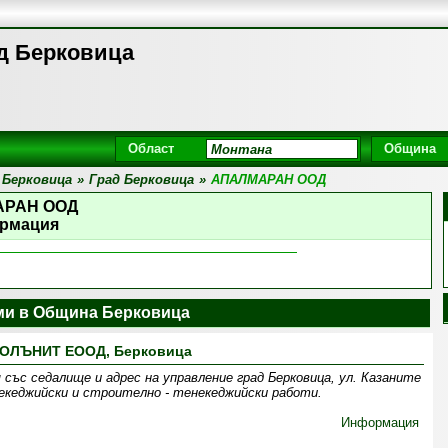
д Берковица
Област
Община
 Берковица
»
Град Берковица
»
АПАЛМАРАН ООД
АРАН ООД
рмация
и в Община Берковица
ОЛЪНИТ ЕООД, Берковица
ъс седалище и адрес на управление град Берковица, ул. Казаните
некеджийски и строително - тенекеджийски работи.
Информация