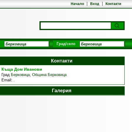
Начало
Вход
Контакти
Град/село
Контакти
Къща Дом Иванови
Град
Берковица
,
Община Берковица
Email:
.
Галерия