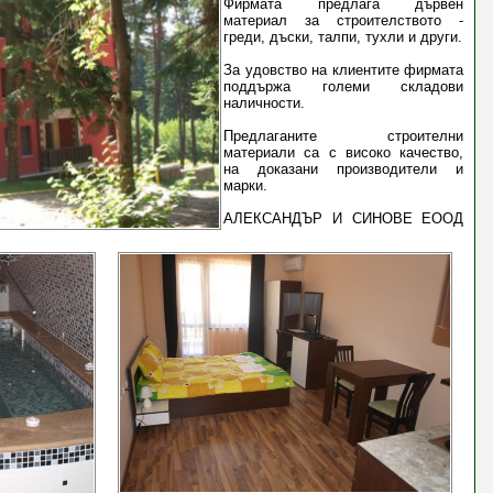
Фирмата предлага дървен
материал за строителството -
греди, дъски, талпи, тухли и други.
За удовство на клиентите фирмата
поддържа големи складови
наличности.
Предлаганите строителни
материали са с високо качество,
на доказани производители и
марки.
АЛЕКСАНДЪР И СИНОВЕ ЕООД