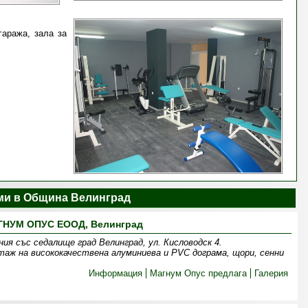
гаража, зала за
и в Община Велинград
НУМ ОПУС ЕООД, Велинград
я със седалище град Велинград, ул. Кисловодск 4.
таж на висококачествена алуминиева и PVC дограма, щори, сенни
Информация
Магнум Опус предлага
Галерия