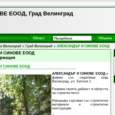
Е ЕООД, Град Велинград
Област
Община
а Велинград
»
Град Велинград
»
АЛЕКСАНДЪР И СИНОВЕ ЕООД
И СИНОВЕ ЕООД
рмация
И СИНОВЕ ЕООД
АЛЕКСАНДЪР И СИНОВЕ ЕООД
е
фирма със седалище град
Велинград, ул. Битоля 1.
Развива своята дейност в областта
на строитеството.
Извършва търговия със строителни
материали и строителни
конструкции.