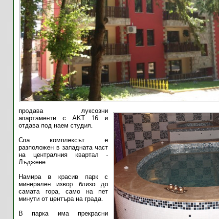
продава луксозни
апартаменти с AKT 16 и
отдава под наем студия.
Спа комплексът е
разположен в западната част
на централния квартал -
Лъджене.
Намира в красив парк с
минерален извор
близо до
самата гора, само на пет
минути от центъра на града.
В парка има прекрасни