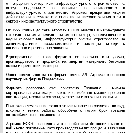
от аграрния сектор към инфраструктурното строителство. С
оглед тенденциите за развитие на капиталовото и
инфраструктурното строителство, Агромах прекратява изцяло
дейността си в селското стопанство и насочва усилията си в
сектор - инфраструктурното строителство.
От 1999 година до сега Агромах ЕООД участва в изграждането
като изпълнител и подизпълнител на пътища, канализационни и
водни съоръжения, инфраструктурни обекти, строителство на
административни, производствени и жилищни сгради с
национално и регионално значение.
Едновременно с това фирмата се насочва към добив,
производството и продажба на инертни материали, бетонови
смеси и циментови разтвори.
Освен подизпълнител на фирма Тодини АД, Агромах е основен
партньор на фирма Продефтики.
Фирмата разполага със собствена Трошачно - миачна
сортировачна инсталация, както и с мобилни миещи пресевни
инсталации, мобилни роторни, челюстни и конусни трошачки.
Притежава земекопна техника за извъшване на различна по вид,
изкопно - земна работа, обособена с голям брой товарни
автомобили, тип – самосвали.
Агромах ЕООД
разполага и със собствени бетонови възли от
най - ново поколение, като производственият процес е завършен
и за целта функционират тридесет и пет бетоновоза с различна