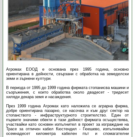
Агромах ЕООД е основана през 1995 година, основно
ориентирана в дейности, свързани с обработка на земеделски
земи и зърнени култури.
В периода от 1995 до 1999 година фирмата стопанисва машини и
съоръжения, с които обработва около двадесет - тридесет
хиляди декара земя и насаждения.
През 1999 година Агромах като наложила се аграрна фирма,
добре ориентирана пазарно, се насочва и към друг сектор на
стопанството - инфраструктурното строителство. Един от
първите значими обекти в тази дейност фирмата осъществява,
участвайки като основен изпълнител в проект за изграждане на
Трасе за отпичен кабел Кюстендил - Гюешево, изпълнявайки
осемнадесет километра кабелен път и спомагателни