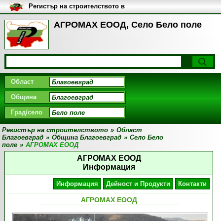
Регистър на строителството в
България
АГРОМАХ ЕООД, Село Бело поле
Област
Община
Град/село
Регистър на строителството
»
Област
Благоевград
»
Община Благоевград
»
Село Бело
поле
»
АГРОМАХ ЕООД
АГРОМАХ ЕООД
Информация
Информация
Дейност и Продукти
Контакти
АГРОМАХ ЕООД