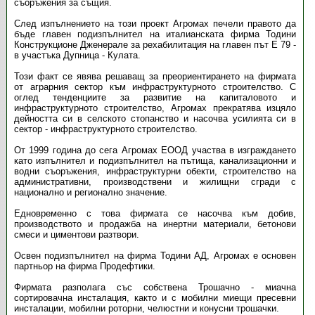
съоръжения за същия.
След изпълнението на този проект Агромах печели правото да
бъде главен подизпълнител на италианската фирма Тодини
Конструкционе Дженерале за рехабилитация на главен път Е 79 -
в участъка Дупница - Кулата.
Този факт се явява решаващ за преориентирането на фирмата
от аграрния сектор към инфраструктурното строителство. С
оглед тенденциите за развитие на капиталовото и
инфраструктурното строителство, Агромах прекратява изцяло
дейността си в селското стопанство и насочва усилията си в
сектор - инфраструктурното строителство.
От 1999 година до сега Агромах ЕООД участва в изграждането
като изпълнител и подизпълнител на пътища, канализационни и
водни съоръжения, инфраструктурни обекти, строителство на
административни, производствени и жилищни сгради с
национално и регионално значение.
Едновременно с това фирмата се насочва към добив,
производството и продажба на инертни материали, бетонови
смеси и циментови разтвори.
Освен подизпълнител на фирма Тодини АД, Агромах е основен
партньор на фирма Продефтики.
Фирмата разполага със собствена Трошачно - миачна
сортировачна инсталация, както и с мобилни миещи пресевни
инсталации, мобилни роторни, челюстни и конусни трошачки.