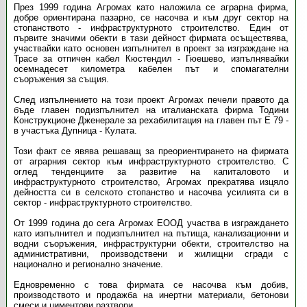
През 1999 година Агромах като наложила се аграрна фирма,
добре ориентирана пазарно, се насочва и към друг сектор на
стопанството - инфраструктурното строителство. Един от
първите значими обекти в тази дейност фирмата осъществява,
участвайки като основен изпълнител в проект за изграждане на
Трасе за отпичен кабел Кюстендил - Гюешево, изпълнявайки
осемнадесет километра кабелен път и спомагателни
съоръжения за същия.
След изпълнението на този проект Агромах печели правото да
бъде главен подизпълнител на италианската фирма Тодини
Конструкционе Дженерале за рехабилитация на главен път Е 79 -
в участъка Дупница - Кулата.
Този факт се явява решаващ за преориентирането на фирмата
от аграрния сектор към инфраструктурното строителство. С
оглед тенденциите за развитие на капиталовото и
инфраструктурното строителство, Агромах прекратява изцяло
дейността си в селското стопанство и насочва усилията си в
сектор - инфраструктурното строителство.
От 1999 година до сега Агромах ЕООД участва в изграждането
като изпълнител и подизпълнител на пътища, канализационни и
водни съоръжения, инфраструктурни обекти, строителство на
административни, производствени и жилищни сгради с
национално и регионално значение.
Едновременно с това фирмата се насочва към добив,
производството и продажба на инертни материали, бетонови
смеси и циментови разтвори.