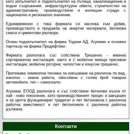
като изпълнител и подизпълнител на пътища, канализационни и
водни съоръжения, инфраструктурни обекти, строителство на
административни, производствени и жилищни сгради с
национално и регионално значение.
Едновременно с това фирмата се насочва към добив,
производството и продажба на инертни материали, бетонови
смеси и циментови разтвори.
Освен подизпълнител на фирма Тодини АД, Агромах е основен
партньор на фирма Продефтики.
Фирмата разполага със собствена Трошачно - миачна
сортировачна инсталация, както и с мобилни миещи пресевни
инсталации, мобилни роторни, челюстни и конусни трошачки.
Притежава земекопна техника за извъшване на различна по вид,
изкопно - земна работа, обособена с голям брой товарни
автомобили, тип – самосвали.
Агромах ЕООД
разполага и със собствени бетонови възли от
най - ново поколение, като производственият процес е завършен
и за целта функционират тридесет и пет бетоновоза с различна
работна вместимост и пет бетонпомпи с различна работна
дължина.
Контакти