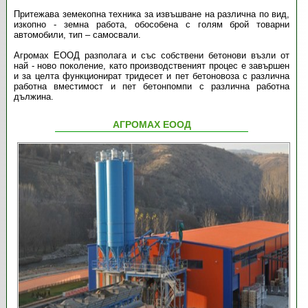
Притежава земекопна техника за извъшване на различна по вид,
изкопно - земна работа, обособена с голям брой товарни
автомобили, тип – самосвали.
Агромах ЕООД
разполага и със собствени бетонови възли от
най - ново поколение, като производственият процес е завършен
и за целта функционират тридесет и пет бетоновоза с различна
работна вместимост и пет бетонпомпи с различна работна
дължина.
АГРОМАХ ЕООД