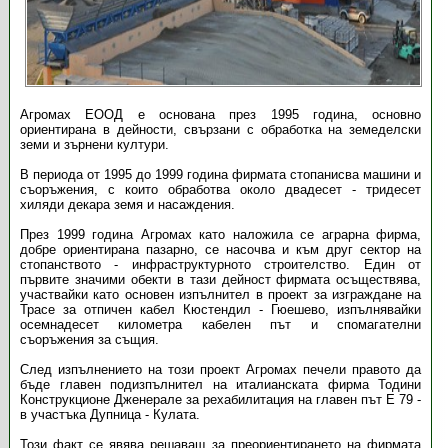
Агромах ЕООД е основана през 1995 година, основно
ориентирана в дейности, свързани с обработка на земеделски
земи и зърнени култури.
В периода от 1995 до 1999 година фирмата стопанисва машини и
съоръжения, с които обработва около двадесет - тридесет
хиляди декара земя и насаждения.
През 1999 година Агромах като наложила се аграрна фирма,
добре ориентирана пазарно, се насочва и към друг сектор на
стопанството - инфраструктурното строителство. Един от
първите значими обекти в тази дейност фирмата осъществява,
участвайки като основен изпълнител в проект за изграждане на
Трасе за отпичен кабел Кюстендил - Гюешево, изпълнявайки
осемнадесет километра кабелен път и спомагателни
съоръжения за същия.
След изпълнението на този проект Агромах печели правото да
бъде главен подизпълнител на италианската фирма Тодини
Конструкционе Дженерале за рехабилитация на главен път Е 79 -
в участъка Дупница - Кулата.
Този факт се явява решаващ за преориентирането на фирмата