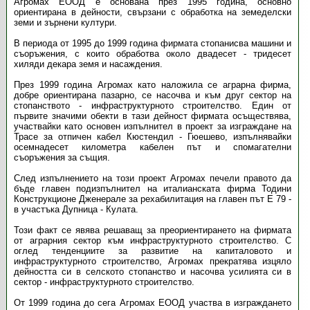
Агромах ЕООД е основана през 1995 година, основно
ориентирана в дейности, свързани с обработка на земеделски
земи и зърнени култури.
В периода от 1995 до 1999 година фирмата стопанисва машини и
съоръжения, с които обработва около двадесет - тридесет
хиляди декара земя и насаждения.
През 1999 година Агромах като наложила се аграрна фирма,
добре ориентирана пазарно, се насочва и към друг сектор на
стопанството - инфраструктурното строителство. Един от
първите значими обекти в тази дейност фирмата осъществява,
участвайки като основен изпълнител в проект за изграждане на
Трасе за отпичен кабел Кюстендил - Гюешево, изпълнявайки
осемнадесет километра кабелен път и спомагателни
съоръжения за същия.
След изпълнението на този проект Агромах печели правото да
бъде главен подизпълнител на италианската фирма Тодини
Конструкционе Дженерале за рехабилитация на главен път Е 79 -
в участъка Дупница - Кулата.
Този факт се явява решаващ за преориентирането на фирмата
от аграрния сектор към инфраструктурното строителство. С
оглед тенденциите за развитие на капиталовото и
инфраструктурното строителство, Агромах прекратява изцяло
дейността си в селското стопанство и насочва усилията си в
сектор - инфраструктурното строителство.
От 1999 година до сега Агромах ЕООД участва в изграждането