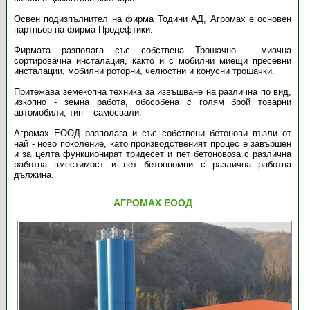
Освен подизпълнител на фирма Тодини АД, Агромах е основен
партньор на фирма Продефтики.
Фирмата разполага със собствена Трошачно - миачна
сортировачна инсталация, както и с мобилни миещи пресевни
инсталации, мобилни роторни, челюстни и конусни трошачки.
Притежава земекопна техника за извъшване на различна по вид,
изкопно - земна работа, обособена с голям брой товарни
автомобили, тип – самосвали.
Агромах ЕООД
разполага и със собствени бетонови възли от
най - ново поколение, като производственият процес е завършен
и за целта функционират тридесет и пет бетоновоза с различна
работна вместимост и пет бетонпомпи с различна работна
дължина.
АГРОМАХ ЕООД