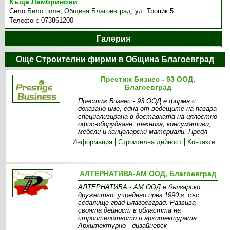
Къща Ламбринови
Село
Бело поле
,
Община Благоевград
,
ул. Тропик 5
Телефон:
073861200
Галерия
Още Строителни фирми в Община Благоевград
Престиж Бизнес - 93 ООД,
Благоевград
Престиж Бизнес - 93 ООД е фирма с
доказано име, една от водещите на пазара
специализирана в доставката на цялостно
офис-оборудване, техника, консумативи,
мебели и канцеларски материали. Предл
Информация
Строителна дейност
Контакти
АЛТЕРНАТИВА-АМ ООД, Благоевград
АЛТЕРНАТИВА - АМ ООД е българско
дружество, учредено през 1990 г. със
седалище град Благоевград. Развива
своята дейност в областта на
строителството и архитектурата.
Архитектурно - дизайнерск