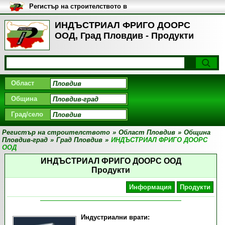
Регистър на строителството в
България
ИНДЪСТРИАЛ ФРИГО ДООРС
ООД, Град Пловдив - Продукти
Област
Община
Град/село
Регистър на строителството
»
Област Пловдив
»
Община
Пловдив-град
»
Град Пловдив
»
ИНДЪСТРИАЛ ФРИГО ДООРС
ООД
ИНДЪСТРИАЛ ФРИГО ДООРС ООД
Продукти
Информация
Продукти
Индустриални врати: