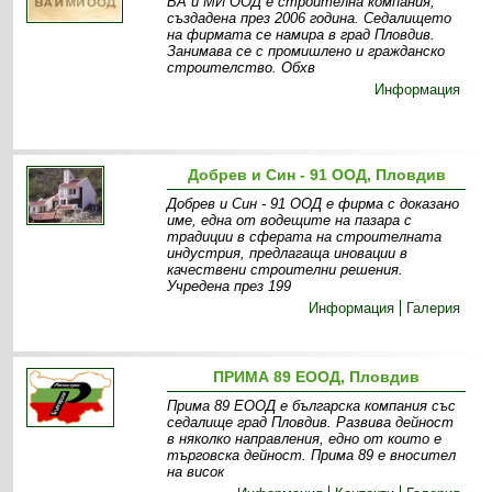
ВА и МИ ООД е строителна компания,
създадена през 2006 година. Седалището
на фирмата се намира в град Пловдив.
Занимава се с промишлено и гражданско
строителство. Обхв
Информация
Добрев и Син - 91 ООД, Пловдив
Добрев и Син - 91 ООД е фирма с доказано
име, една от водещите на пазара с
традиции в сферата на строителната
индустрия, предлагаща иновации в
качествени строителни решения.
Учредена през 199
Информация
Галерия
ПРИМА 89 ЕООД, Пловдив
Прима 89 ЕООД е българска компания със
седалище град Пловдив. Развива дейност
в няколко направления, едно от които е
търговска дейност. Прима 89 е вносител
на висок