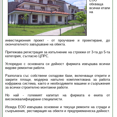
ЕОО
обхваща
всички етапи
на
инвестиционния проект - от проучване и проектиране, до
окончателното завършване на обекта.
Притежава регистрация за изпълнение на строежи от 3-та до 5-та
категория, съгласно ЦПРС.
Успоредно с основната си дейност фирмата извършва всички
видове ремонтни работи.
Разполага със собствени складови бази, включващи открити и
закрити площи, модерна напълно комплектована за работа
кофражна система, както и необходимите машини и съоръжения
за всички строително монтажни работи.
Но най - големият капитал на фирмата е екипа от
висококвалифицирани специалисти.
Иззида ЕОО извършва основени и текущи ремонти на сгради и
съоръжения, реставрация на обекти и предприемаческа дейност.