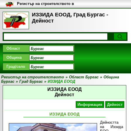
Регистър на строителството в
България
ИЗЗИДА ЕООД, Град Бургас -
Дейност
Област
Община
Град/село
Регистър на строителството
»
Област Бургас
»
Община
Бургас
»
Град Бургас
»
ИЗЗИДА ЕООД
ИЗЗИДА ЕООД
Дейност
Информация
Дейност
ИЗЗИДА ЕООД
Дейността
на Иззида