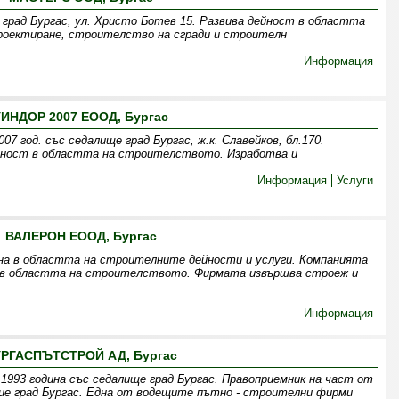
рад Бургас, ул. Христо Ботев 15. Развива дейност в областта
роектиране, строителство на сгради и строителн
Информация
УИНДОР 2007 ЕООД, Бургас
7 год. със седалище град Бургас, ж.к. Славейков, бл.170.
йност в областта на строителството. Изработва и
Информация
Услуги
ВАЛЕРОН ЕООД, Бургас
на в областта на строителните дейности и услуги. Компанията
и в областта на строителството. Фирмата извършва строеж и
Информация
РГАСПЪТСТРОЙ АД, Бургас
1993 година със седалище град Бургас. Правоприемник на част от
ие град Бургас. Една от водещите пътно - строителни фирми