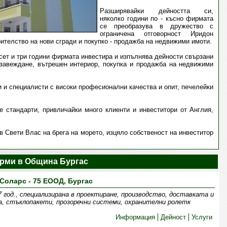
Разширявайки дейността си,
няколко години по - късно фирмата
се преобразува в дружество с
ограничена отговорност Иридон
ителство на нови сгради и покупко - продажба на недвижими имоти.
ет и три години фирмата инвестира и изпълнява дейности свързани
бзавеждане, вътрешен интериор, покупка и продажба на недвижими
 и специалисти с високи професионални качества и опит, печелейки
 стандарти, привличайки много клиенти и инвеститори от Англия,
 Свети Влас на брега на морето, изцяло собственост на инвеститор
рми в Община Бургас
Соларс - 75 ЕООД, Бургас
7 год., специализирана в проектиране, производство, доставката и
а, стъклопакети, прозоречни системи, охранителни ролетк
Информация
Дейност
Услуги