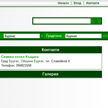
Начало
Вход
Контакти
Град/село
Контакти
Семеен хотел Къщата
Град
Бургас
,
Община Бургас
,
пл. Славейков 4
Телефон:
056821558
Галерия