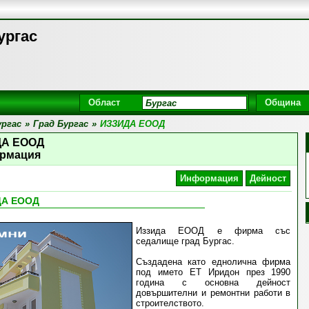
ургас
Област
Община
ргас
»
Град Бургас
»
ИЗЗИДА ЕООД
ДА ЕООД
рмация
Информация
Дейност
ДА ЕООД
Иззида ЕООД е фирма със
седалище град Бургас.
Създадена като еднолична фирма
под името ЕТ Иридон през 1990
година с основна дейност
довършителни и ремонтни работи в
строителството.