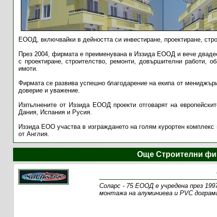
ЕООД, включвайки в дейността си инвестиране, проектиране, стро
През 2004, фирмата е преименувана в Иззида ЕООД и вече двадес
с проектиране, строителство, ремонти, довършителни работи, о
имоти.
Фирмата се развива успешно благодарение на екипа от мениджъри
доверие и уважение.
Изпълнените от Иззида ЕООД проекти отговарят на европейските
Дания, Испания и Русия.
Иззида ЕОО участва в изграждането на голям курортен комплекс в
от Англия.
Още Строителни фи
Соларс - 75 ЕООД е учредена през 199
монтажа на алуминиева и PVC дограм