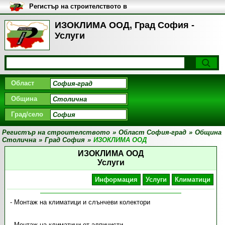
Регистър на строителството в
България
ИЗОКЛИМА ООД, Град София -
Услуги
Област
Община
Град/село
Регистър на строителството
»
Област София-град
»
Община
Столична
»
Град София
»
ИЗОКЛИМА ООД
ИЗОКЛИМА ООД
Услуги
Информация
Услуги
Климатици
- Монтаж на климатици и слънчеви колектори
- Монтаж на климатици от алпинисти