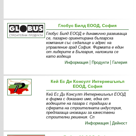
Глобус Билд ЕООД, София
Глобус Билд ЕООД е динамично развиваща
се, пазарно ориентирана българска
компания със седалище и адрес на
управление град София. Фирмата е един
от лидерите в България, наложила се
като водеща
Информация
Продукти
Галерия
Кей Ес Ди Консулт Интернешънъл
ЕООД, София
Кей Ес Ди Консулт Интернешънъл ЕООД
е фирма с доказано име, една от
водещите на пазара с традиции в
сферата на строителната индустрия,
предлагаща иновации за качествени
строителни решения. Сп
Информация
Дейност