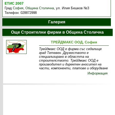
ЕТИС 2007
Град
София
,
Община Столична
,
ул. Илия Бешков №3
Телефон:
028872998
Галерия
Още Строителни фирми в Община Столична
ТРЕЙДМАКС ООД, София
Трейдмакс ООД е фирма със седалище
град Тетевен. Дружеството е
специализирано в областта на
строителството. Трейдмакс ООД е
производител и директен вносител на
части, компоненти, платове и оборудване
Информация