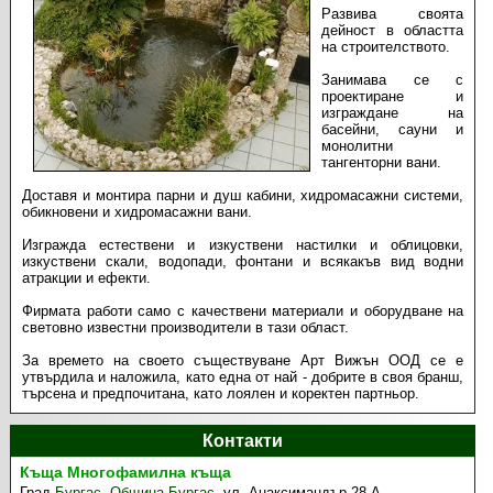
Развива своята
дейност в областта
на строителството.
Занимава се с
проектиране и
изграждане на
басейни, сауни и
монолитни
тангенторни вани.
Доставя и монтира парни и душ кабини, хидромасажни системи,
обикновени и хидромасажни вани.
Изгражда естествени и изкуствени настилки и облицовки,
изкуствени скали, водопади, фонтани и всякакъв вид водни
атракции и ефекти.
Фирмата работи само с качествени материали и оборудване на
световно известни производители в тази област.
За времето на своето съществуване Арт Вижън ООД се е
утвърдила и наложила, като една от най - добрите в своя бранш,
търсена и предпочитана, като лоялен и коректен партньор.
Контакти
Къща Многофамилна къща
Град
Бургас
,
Община Бургас
,
ул. Анаксимандър 28 А