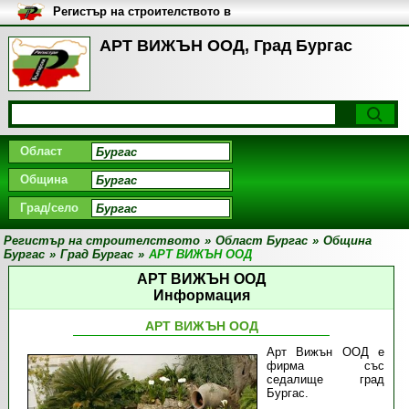
Регистър на строителството в
България
АРТ ВИЖЪН ООД, Град Бургас
Област
Община
Град/село
Регистър на строителството
»
Област Бургас
»
Община
Бургас
»
Град Бургас
»
АРТ ВИЖЪН ООД
АРТ ВИЖЪН ООД
Информация
АРТ ВИЖЪН ООД
Арт Вижън ООД е
фирма със
седалище град
Бургас.