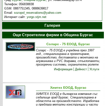
Телефон:
056838838
GSM:
0887751345, 0888639817
Email:
sozopol_reservations@yahoo.com
Интернет сайт:
yorgo.stjm.net
Галерия
Още Строителни фирми в Община Бургас
Соларс - 75 ЕООД, Бургас
Соларс - 75 ЕООД е учредена през 1997
год., специализирана в проектиране,
производство, доставката и монтажа на
алуминиева и PVC дограма, стъклопакети,
прозоречни системи, охранителни ролетк
Информация
Дейност
Услуги
Химтех ЕООД, Бургас
ХИМТЕХ ЕООД e българска компания със
седалище град Бургас. Специализирана в
областта на производството. Изработва
и предлага метални конструкции и части